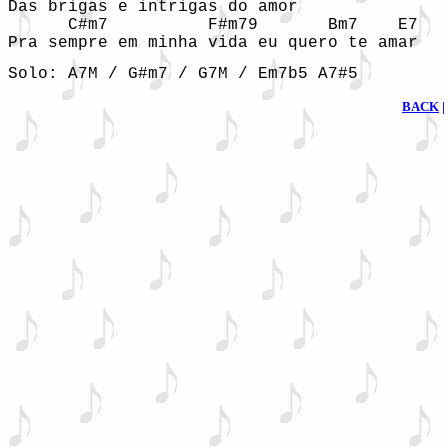
Das brigas e intrigas do amor

      C#m7          F#m79       Bm7    E7

Pra sempre em minha vida eu quero te amar
Solo: A7M / G#m7 / G7M / Em7b5 A7#5
BACK
|