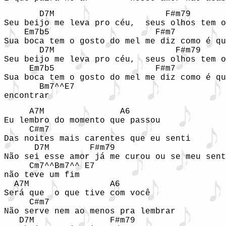
       D7M                      F#m79 

Seu beijo me leva pro céu,  seus olhos tem o
    Em7b5                     F#m7          
Sua boca tem o gosto do mel me diz como é qu
       D7M                        F#m79 

Seu beijo me leva pro céu,  seus olhos tem o
     Em7b5                    F#m7          
Sua boca tem o gosto do mel me diz como é qu
       Bm7^^E7

encontrar
     A7M               A6

Eu lembro do momento que passou 

     C#m7                                   
Das noites mais carentes que eu senti

      D7M        F#m79                    

Não sei esse amor já me curou ou se meu sent
     Cm7^^Bm7^^ E7

não teve um fim

  A7M                A6

Será que  o que tive com você

     C#m7

Não serve nem ao menos pra lembrar

   D7M               F#m79
