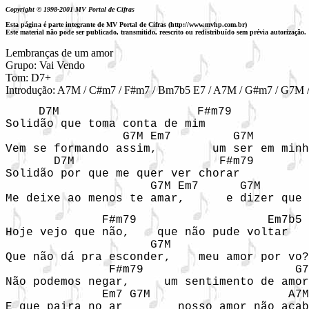
Copyright © 1998-2001 MV Portal de Cifras
Esta página é parte integrante de MV Portal de Cifras (http://www.mvhp.com.br)
Este material não pode ser publicado, transmitido, reescrito ou redistribuído sem prévia autorização.
Lembranças de um amor

Grupo: Vai Vendo

Tom: D7+

Introdução: A7M / C#m7 / F#m7 / Bm7b5 E7 / A7M / G#m7 / G7M
D7M                    F#m79

Solidão que toma conta de mim  

                 G7M Em7         G7M        
Vem se formando assim,        um ser em minh
       D7M                     F#m79

Solidão por que me quer ver chorar

                     G7M Em7      G7M       
Me deixe ao menos te amar,      e dizer que 
              F#m79                   Em7b5

Hoje vejo que não,    que não pude voltar

                     G7M                    
Que não dá pra esconder,    meu amor por vo?
               F#m79                      G7
Não podemos negar,     um sentimento de amor

              Em7 G7M                    A7M
E que paira no ar        nosso amor não acab