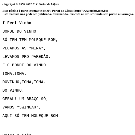
Copyright © 1998-2001 MV Portal de Cifras
Esta página é parte integrante de MV Portal de Cifras (http://www.mvhp.com.br)
Este material não pode ser publicado, transmitido, reescrito ou redistribuído sem prévia autorização.
I Feel Vinho
BONDE DO VINHO 
SÓ TEM TEM MOLEQUE BOM,
PEGAMOS AS "MINA",
LEVAMOS PRO PAREDÃO.
É O BONDE DO VINHO.
TOMA,TOMA.
DOVINHO,TOMA,TOMA.
DO VINHO.
GERAL! UM BRAÇO SÓ,
VAMOS "SWINGAR",
AQUI SÓ TEM MOLEQUE BOM.