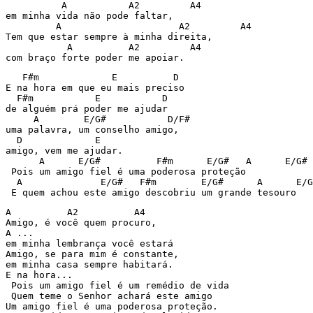
          A           A2         A4 

em minha vida não pode faltar, 

         A                     A2         A4 

Tem que estar sempre à minha direita, 

           A          A2         A4 

com braço forte poder me apoiar. 
   F#m             E          D 

E na hora em que eu mais preciso 

  F#m           E           D 

de alguém prá poder me ajudar 

     A        E/G#           D/F# 

uma palavra, um conselho amigo, 

  D             E 

amigo, vem me ajudar. 

      A      E/G#          F#m      E/G#   A      E/G# 
 Pois um amigo fiel é uma poderosa proteção 

  A              E/G#   F#m        E/G#      A      E/G
 E quem achou este amigo descobriu um grande tesouro 
A          A2          A4 

Amigo, é você quem procuro, 

A ... 

em minha lembrança você estará 

Amigo, se para mim é constante, 

em minha casa sempre habitará. 

E na hora... 

 Pois um amigo fiel é um remédio de vida 

 Quem teme o Senhor achará este amigo 

Um amigo fiel é uma poderosa proteção. 
