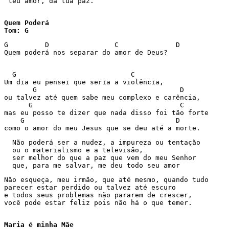
 teu amor, da tua paz. 

Quem Poderá

Tom: G
G         D                C              D 

Quem poderá nos separar do amor de Deus? 

  G                            C 

Um dia eu pensei que seria a violência, 

       G                                   D 

ou talvez até quem sabe meu complexo e carência, 

      G                                    C 

mas eu posso te dizer que nada disso foi tão forte 

    G                                     D 

como o amor do meu Jesus que se deu até a morte. 
  Não poderá ser a nudez, a impureza ou tentação 

  ou o materialismo e a televisão, 

  ser melhor do que a paz que vem do meu Senhor 

  que, para me salvar, me deu todo seu amor 
Não esqueça, meu irmão, que até mesmo, quando tudo 

parecer estar perdido ou talvez até escuro 

e todos seus problemas não pararem de crescer, 

você pode estar feliz pois não há o que temer. 

Maria é minha Mãe
