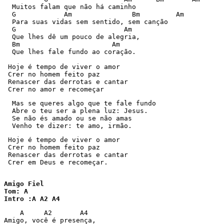
  Muitos falam que não há caminho 

  G            Am               Bm         Am 

  Para suas vidas sem sentido, sem canção 

  G                           Am 

  Que lhes dê um pouco de alegria, 

  Bm                       Am 

  Que lhes fale fundo ao coração. 

 Hoje é tempo de viver o amor 

 Crer no homem feito paz 

 Renascer das derrotas e cantar 

 Crer no amor e recomeçar 
  Mas se queres algo que te fale fundo 

  Abre o teu ser a plena luz: Jesus. 

  Se não és amado ou se não amas 

  Venho te dizer: te amo, irmão. 
 Hoje é tempo de viver o amor 

 Crer no homem feito paz 

 Renascer das derrotas e cantar 

 Crer em Deus e recomeçar. 

Amigo Fiel

Tom: A

Intro :A A2 A4 
    A     A2       A4 

Amigo, você é presença, 
