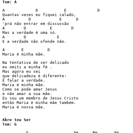
Tom: A 
A             D           E             D 

Quantas vezes eu fiquei calado, 

A          D            E      D 

'prá não entrar em discussão 

A        D          E        D 

Mas a verdade é uma só. 

A        D             E 

E a verdade não ofende não. 
A       E          D 

Maria é minha mãe. 
Na tentativa de ser delicado 

eu omiti a minha fé . 

Mas agora eu sei 

que delicadeza é diferente: 

É falar a verdade. 

Maria é minha mãe. 

Como se pode amar Jesus 

e não amar a sua mãe. 

Eu sou um membro de Jesus Cristo 

então Maria é minha mãe também. 

Maria é nossa mãe. 

Abre teu Ser

Tom: G
          G                   Am      Bm       Am 
