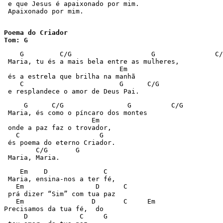
 e que Jesus é apaixonado por mim. 

 Apaixonado por mim. 

Poema do Criador

Tom: G
    G         C/G                    G               C/
 Maria, tu és a mais bela entre as mulheres, 

                             Em 

 és a estrela que brilha na manhã 

    C                        G      C/G 

 e resplandece o amor de Deus Pai. 
     G      C/G                G          C/G 

 Maria, és como o píncaro dos montes 

                      Em 

 onde a paz faz o trovador, 

   C                    G 

 és poema do eterno Criador. 

        C/G       G 

 Maria, Maria. 
    Em    D              C 

 Maria, ensina-nos a ter fé, 

   Em                  D      C 

 prá dizer “Sim” com tua paz 

   Em                 D       C     Em 

Precisamos da tua fé,  do 

     D             C     G 
