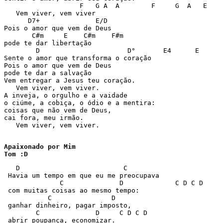
                   F   G A  A        F     G  A   E 

   Vem viver, vem viver 

      D7+              E/D 

Pois o amor que vem de Deus 

       C#m     E    C#m    F#m 

pode te dar libertação 

        D                      D°       E4      E 

Sente o amor que transforma o coração 

Pois o amor que vem de Deus 

pode te dar a salvação 

Vem entregar a Jesus teu coração. 

   Vem viver, vem viver. 

A inveja, o orgulho e a vaidade 

o ciúme, a cobiça, o ódio e a mentira: 

coisas que não vem de Deus, 

cai fora, meu irmão. 

   Vem viver, vem viver. 

Apaixonado por Mim 

Tom :D
   D                          C                        
 Havia um tempo em que eu me preocupava 

              C              D             C D C D 

 com muitas coisas ao mesmo tempo: 

           C               D 

 ganhar dinheiro, pagar imposto, 

        C              D     C D C D 

 abrir poupança, economizar. 
