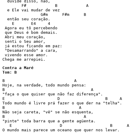
  duvide disso, não, 

        F#            B            A 

  e Ele vai mudar de vez 

                G#m      F#m      B 

  então seu coração. 

    E       E4     4 

 Agora eu tô percebendo 

 que Deus é bom demais. 

 Abri meu coração, 

 senti o Seu amor, 

 já estou ficando em paz: 

 "Desamarrando" a cara, 

 vivendo esse amor. 

Chega me arrepiei. 
Contra a Maré

Tom: B
B                             A 

Hoje, na verdade, todo mundo pensa: 

B                                    A 

"faça o que quiser que não faz diferença". 

E                      D                   B     A 

Todo mundo é livre prá fazer o que der na "telha". 

B                               A 

Não seja careta, "vê" se não esquenta, 

B                                 A 

"pinte" toda barra que a gente agüenta. 

   E                    D                    B      A 

O mundo mais parece um oceano que quer nos levar. 