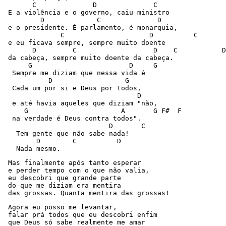
       C              D              C 

 E a violência e o governo, caiu ministro 

         D             C              D 

 e o presidente. É parlamento, é monarquia, 

              C                     D          C 

 e eu ficava sempre, sempre muito doente 

       D         C                   D    C           D
 da cabeça, sempre muito doente da cabeça. 

      G                        D     G 

  Sempre me diziam que nessa vida é 

           D                  G 

  Cada um por si e Deus por todos, 

                                 D 

  e até havia aqueles que diziam "não, 

     G                       A       G F#  F 

  na verdade é Deus contra todos". 

                          D       C 

   Tem gente que não sabe nada! 

        D        C          D 

   Nada mesmo. 
 Mas finalmente após tanto esperar 

 e perder tempo com o que não valia, 

 eu descobri que grande parte 

 do que me diziam era mentira 

 das grossas. Quanta mentira das grossas! 
 Agora eu posso me levantar, 

 falar prá todos que eu descobri enfim 

 que Deus só sabe realmente me amar 
