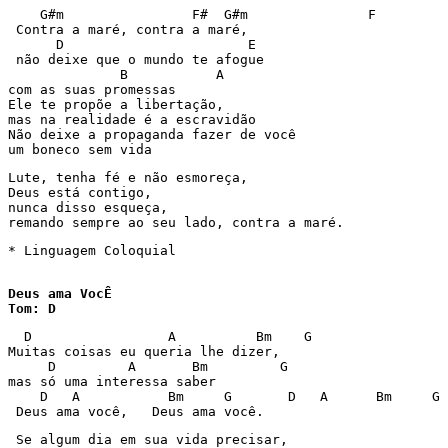
    G#m                F#  G#m               F 

 Contra a maré, contra a maré, 

      D                       E 

 não deixe que o mundo te afogue 

              B           A 

com as suas promessas 

Ele te propõe a libertação, 

mas na realidade é a escravidão 

Não deixe a propaganda fazer de você 

um boneco sem vida 
Lute, tenha fé e não esmoreça, 

Deus está contigo, 

nunca disso esqueça, 

remando sempre ao seu lado, contra a maré. 
* Linguagem Coloquial 

Deus ama VocÊ

Tom: D
  D                 A          Bm    G 

Muitas coisas eu queria lhe dizer, 

     D         A       Bm         G 

mas só uma interessa saber 

    D   A           Bm     G       D   A      Bm     G 

 Deus ama você,   Deus ama você. 
 Se algum dia em sua vida precisar, 
