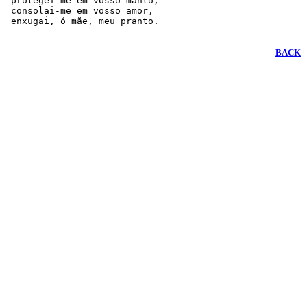
 protegei-me em vosso manto, 

 consolai-me em vosso amor, 

 enxugai, ó mãe, meu pranto. 

BACK
|