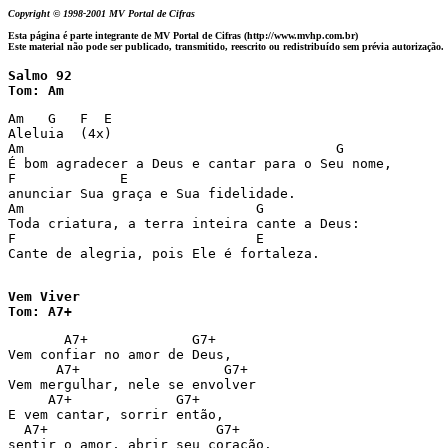
Copyright © 1998-2001 MV Portal de Cifras
Esta página é parte integrante de MV Portal de Cifras (http://www.mvhp.com.br)
Este material não pode ser publicado, transmitido, reescrito ou redistribuído sem prévia autorização.
Salmo 92

Tom: Am
Am   G   F  E 

Aleluia  (4x) 

Am                                       G 

É bom agradecer a Deus e cantar para o Seu nome, 

F             E 

anunciar Sua graça e Sua fidelidade. 

Am                             G 

Toda criatura, a terra inteira cante a Deus: 

F                              E 

Cante de alegria, pois Ele é fortaleza. 

Vem Viver

Tom: A7+
       A7+             G7+ 

Vem confiar no amor de Deus, 

      A7+                  G7+ 

Vem mergulhar, nele se envolver 

     A7+             G7+ 

E vem cantar, sorrir então, 

  A7+                     G7+ 

sentir o amor, abrir seu coração. 
