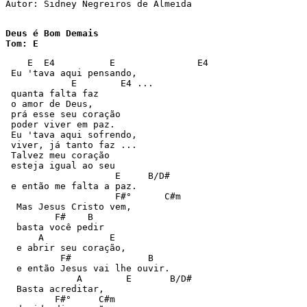
Autor: Sidney Negreiros de Almeida 

Deus é Bom Demais

Tom: E
    E  E4          E               E4 

 Eu 'tava aqui pensando, 

            E        E4 ... 

 quanta falta faz 

 o amor de Deus, 

 prá esse seu coração 

 poder viver em paz. 

 Eu 'tava aqui sofrendo, 

 viver, já tanto faz ... 

 Talvez meu coração 

 esteja igual ao seu 

                    E     B/D# 

 e então me falta a paz. 

                    F#°      C#m 

  Mas Jesus Cristo vem, 

         F#    B 

  basta você pedir 

      A            E 

  e abrir seu coração, 

          F#              B 

  e então Jesus vai lhe ouvir. 

             A        E       B/D# 

  Basta acreditar, 

         F#°     C#m 
