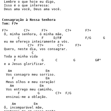
 Lembre o que hoje eu digo, 

 Isso é o que interessa: 

 Deus ama você, Deus ama você. 
Consagração à Nossa Senhora

Tom: F7+
F7+        C7+      F7+         C7+       F7+ 

 Ó, minha senhora, ó minha mãe, 

        C           F     D/F#            F/G      G 

 eu me ofereço inteiramente a vós. 

             C7+  F7+       C7+      F7+ 

 Quero, neste dia, vos consagrar. 

               C 

 Toda a minha vida 

      F             G      C        G          G#° 

 e a Jesus glorificar. 
   Am                 Em 

  Vos consagro meu sorriso. 

     F                Em 

  Meus olhos e meu coração! 

    Am             Em 

  Vos entrego meu caminho, 

        F         G        C7+  F/G 

  ensinai-me a oblação. 
     Am         Em 

 Ó, incomparável mãe, 
