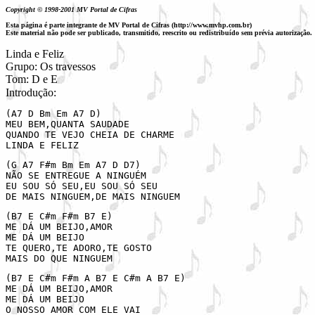
Copyright © 1998-2001 MV Portal de Cifras
Esta página é parte integrante de MV Portal de Cifras (http://www.mvhp.com.br)
Este material não pode ser publicado, transmitido, reescrito ou redistribuído sem prévia autorização.
Linda e Feliz

Grupo: Os travessos

Tom: D e E
Introdução: 
(A7 D Bm Em A7 D)

MEU BEM,QUANTA SAUDADE

QUANDO TE VEJO CHEIA DE CHARME                     

LINDA E FELIZ
(G A7 F#m Bm Em A7 D D7) 

NÃO SE ENTREGUE A NINGUÉM

EU SOU SÓ SEU,EU SOU SÓ SEU                            
DE MAIS NINGUEM,DE MAIS NINGUEM
(B7 E C#m F#m B7 E)

ME DÁ UM BEIJO,AMOR

ME DÁ UM BEIJO            

TE QUERO,TE ADORO,TE GOSTO                          

MAIS DO QUE NINGUEM
(B7 E C#m F#m A B7 E C#m A B7 E)

ME DÁ UM BEIJO,AMOR

ME DÁ UM BEIJO

O NOSSO AMOR COM ELE VAI   
