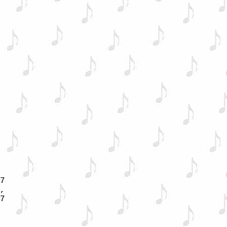
7

,

7

 
