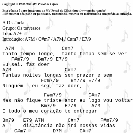
Copyright © 1998-2001 MV Portal de Cifras
Esta página é parte integrante de MV Portal de Cifras (http://www.mvhp.com.br)
Este material não pode ser publicado, transmitido, reescrito ou redistribuído sem prévia autorização.
A Distância

Grupo: Os travessos

Tom: A7+
Introdução: A7M / C#m7 / A7M / C#m7 / E7/9
 A7M                C#m7

Tanto tempo longe,  tanto tempo sem se ver  
   F#m7/9   Bm7/9 E7/9

Eu sei, faz doer

A7M                  C#m7

Tantas noites longas sem prazer e sem 

             F#m7/9    Bm7/9 E7/9

Ninguém   eu sei, faz doer,
              F#m7/9         C#m7

Mas não fique triste amor eu logo vou voltar

             Bm7/9   E7/9     A7M  

E todo o meu coração te entregar
Bm79__ E79 A7M        C#m7       F#m7/9

A      dis…tância não irá nossas vidas 

    C#m7         D7M      C#m7 
