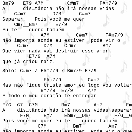
Bm79__ E79 A7M        C#m7       F#m7/9

A      dis…tância não irá nossas vidas 

    C#m7         D7M      C#m7 

Separar,   Pois você me quer 

    Cm7__Bm7      E7/9

Eu te    quero também

             A7M         C#m7      F#m7/9

Não importa aonde eu estiver  pode vir o 

     C#m7     D7M    C#m7         Bm7

Que vier nada vai destruir esse amor 

         E7/9  A7M

que já criou raiz.
Solo: C#m7 / F#m7/9 / Bm7/9 E7/9
              F#m7/9         C#m7

Mas não fique triste amor eu logo vou voltar

             Bm7/9  E7/9     A7M  

E todo o meu coração te entregar
F/G__G7  C7M        Bm7        Am7        Em
A    dis…tância não irá nossas vidas separar
      F7M     Em7    Ebm7__Dm7        F/G__G
Pois você me quer eu te    quero também

            C7M         Bm7         Am7

Não importa aonde eu estiver  Pode vir o que