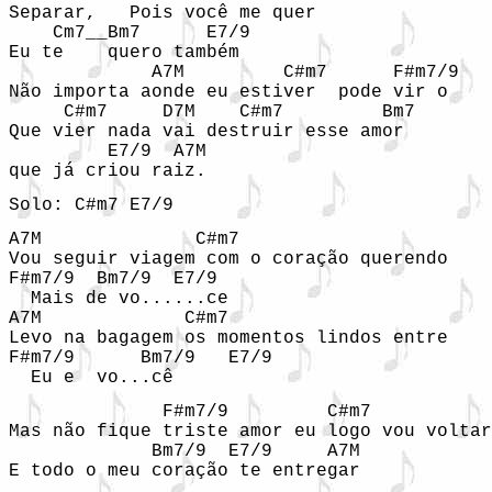
Separar,   Pois você me quer 

    Cm7__Bm7      E7/9

Eu te    quero também

             A7M         C#m7      F#m7/9

Não importa aonde eu estiver  pode vir o 

     C#m7     D7M    C#m7         Bm7

Que vier nada vai destruir esse amor 

         E7/9  A7M

que já criou raiz.
Solo: C#m7 E7/9
A7M              C#m7

Vou seguir viagem com o coração querendo 

F#m7/9  Bm7/9  E7/9

  Mais de vo......ce

A7M             C#m7

Levo na bagagem os momentos lindos entre 

F#m7/9      Bm7/9   E7/9

  Eu e  vo...cê
              F#m7/9         C#m7

Mas não fique triste amor eu logo vou voltar

             Bm7/9  E7/9     A7M  
