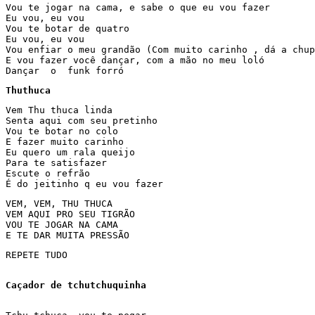
Vou te jogar na cama, e sabe o que eu vou fazer

Eu vou, eu vou

Vou te botar de quatro

Eu vou, eu vou

Vou enfiar o meu grandão (Com muito carinho , dá a chup
E vou fazer você dançar, com a mão no meu loló

Dançar  o  funk forró
Thuthuca
Vem Thu thuca linda

Senta aqui com seu pretinho

Vou te botar no colo

E fazer muito carinho

Eu quero um rala queijo

Para te satisfazer

Escute o refrão

É do jeitinho q eu vou fazer
VEM, VEM, THU THUCA

VEM AQUI PRO SEU TIGRÃO

VOU TE JOGAR NA CAMA

E TE DAR MUITA PRESSÃO
REPETE TUDO
Caçador de tchutchuquinha