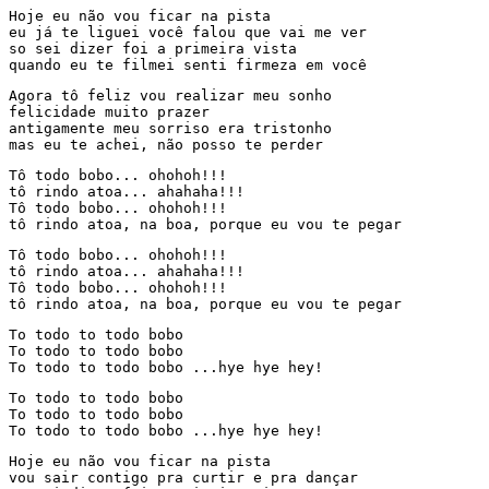
Hoje eu não vou ficar na pista

eu já te liguei você falou que vai me ver

so sei dizer foi a primeira vista

quando eu te filmei senti firmeza em você
Agora tô feliz vou realizar meu sonho

felicidade muito prazer

antigamente meu sorriso era tristonho

mas eu te achei, não posso te perder
Tô todo bobo... ohohoh!!!

tô rindo atoa... ahahaha!!!

Tô todo bobo... ohohoh!!!

tô rindo atoa, na boa, porque eu vou te pegar
Tô todo bobo... ohohoh!!!

tô rindo atoa... ahahaha!!!

Tô todo bobo... ohohoh!!!

tô rindo atoa, na boa, porque eu vou te pegar
To todo to todo bobo

To todo to todo bobo

To todo to todo bobo ...hye hye hey!
To todo to todo bobo

To todo to todo bobo

To todo to todo bobo ...hye hye hey!
Hoje eu não vou ficar na pista

vou sair contigo pra curtir e pra dançar
