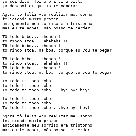
so sei dizer foi a primeira vista

ja desconfiei que ia te namorar
Agora tô feliz vou realizar meu sonho

felicidade muito prazer

antigamente meu sorriso era tristonho

mas eu te achei, não posso te perder
Tô todo bobo... ohohoh!!!

tô rindo atoa... ahahaha!!!

Tô todo bobo... ohohoh!!!

tô rindo atoa, na boa, porque eu vou te pegar
Tô todo bobo... ohohoh!!!

tô rindo atoa... ahahaha!!!

Tô todo bobo... ohohoh!!!

tô rindo atoa, na boa ,porque eu vou te pegar
To todo to todo bobo

To todo to todo bobo

To todo to todo bobo ...hye hye hey!
To todo to todo bobo

To todo to todo bobo

To todo to todo bobo ...hye hye hey!
Agora tô feliz vou realizar meu sonho

felicidade muito prazer

antigamente meu sorriso era tristonho

mas eu te achei, não posso te perder