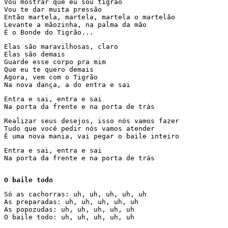
Vou mostrar que eu sou tigrão 

Vou te dar muita pressão

Então martela, martela, martela o martelão

Levante a mãozinha, na palma da mão 

É o Bonde do Tigrão... 
Elas são maravilhosas, claro 

Elas são demais 

Guarde esse corpo pra mim 

Que eu te quero demais 

Agora, vem com o Tigrão 

Na nova dança, a do entra e sai 
Entra e sai, entra e sai

Na porta da frente e na porta de trás 
Realizar seus desejos, isso nós vamos fazer 

Tudo que você pedir nós vamos atender 

É uma nova mania, vai pegar o baile inteiro 
Entra e sai, entra e sai 

Na porta da frente e na porta de trás 

O baile todo
Só as cachorras: uh, uh, uh, uh, uh 

As preparadas: uh, uh, uh, uh, uh 

As popozudas: uh, uh, uh, uh, uh 

O baile todo: uh, uh, uh, uh, uh 