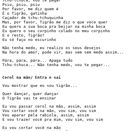
Tchu-tchuca, vou te pegar 

Psiu, psiu, psiu 

Por favor, me diz quem é 

É o Tigrão, gatinha 

Caçador de tchu-tchuquinha 

Mas, por favor, Tigrão me diz o que voce quer 

Eu quero a sua boca pra beijar na minha boca 

Eu quero o seu corpinho colado no meu corpinho 

E o resto, Tigrão? 

Eu só faço no escurinho 
Não tenha medo, eu realizo os seus desejos 

Na hora do amor, pode vir, mas vem sem medo assim... 
Pára, pára, pára... Apaga tudo 

Tchu-tchuca... Não tenha medo, vou te pegar... 

Cerol na mão/ Entra e sai
Vou mostrar que eu sou tigrão... 
Quer dançar, quer dançar 

O Tigrão vai te ensinar 
Eu vou passar cerol na mão, assim, assim 

Vou cortar você na mão, vou sim, vou sim 

Vou aparar pela rabiola, assim, assim 

E vou trazer você pra mim, vou sim, vou sim
Eu vou cortar você na mão 
