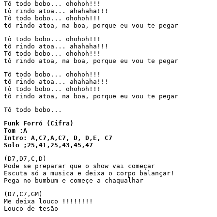
Tô todo bobo... ohohoh!!!

tô rindo atoa... ahahaha!!!

Tô todo bobo... ohohoh!!!

tô rindo atoa, na boa, porque eu vou te pegar
Tô todo bobo... ohohoh!!!

tô rindo atoa... ahahaha!!!

Tô todo bobo... ohohoh!!!

tô rindo atoa, na boa, porque eu vou te pegar
Tô todo bobo... ohohoh!!!

tô rindo atoa... ahahaha!!!

Tô todo bobo... ohohoh!!!

tô rindo atoa, na boa, porque eu vou te pegar
Funk Forró (Cifra)

Tom :A 

Intro: A,C7,A,C7, D, D,E, C7

Solo ;25,41,25,43,45,47
(D7,D7,C,D)

Pode se preparar que o show vai começar

Escuta só a musica e deixa o corpo balançar!

Pega no bumbum e começe a chaqualhar
(D7,C7,GM)

Me deixa louco !!!!!!!!

Louco de tesão