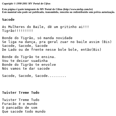
Copyright © 1998-2001 MV Portal de Cifras
Esta página é parte integrante de MV Portal de Cifras (http://www.mvhp.com.br)
Este material não pode ser publicado, transmitido, reescrito ou redistribuído sem prévia autorização.
Sacode
As Mulheres do Baile, dê um gritinho ai!!!

Tigrão!!!!!!!!!
Bonde do Tigrão, só manda novidade

Se liga na dança, pra geral zuar no baile assim (Bis)

Sacode, Sacode, Sacode

De Lado ou de frente nesse bole bole, então(Bis)
Bonde do Tigrão te ensina.

Vou te deixar suadinha

Bonde do Tigrão te envolve

Nós vamos te dar sacode
Sacode, Sacode, Sacode.........
Twister Treme Tudo
Twister Treme Tudo

Furacão é o mundo

O pancadão de som

Que sacode todo mundo