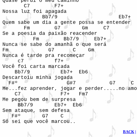
Quase perdi o meu caminho

       C7        F7+

Nossa luz foi apagada

             Bb7/9                    Eb7+  
Quem sabe um dia a gente possa se entender

       Fm        G7       Gm     C7

Se a poesia da paixão reacender

          Fm        Bb7/9     Eb7+

Nunca se sabe do amanhã o que será

Fm             G7      C    Gm

Nunca é tarde pra recomeçar

     c7          f7+

Você foi carta marcada

    Bb7/9          Eb7+  Eb6

Descartoiu minha jogada

  F#º                G#7           G7     C

Me...fez aprender, jogar e perder.....no amo
    C7             F7+   Fm7

Me pegou bem de surpresa

     Bb7/9       Eb7+  Eb6

Sem ataque, sem defesa

   F#º       G7    C

Só sei que você marcou..
BACK
|