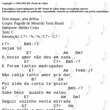
Copyright © 1998-2001 MV Portal de Cifras
Esta página é parte integrante de MV Portal de Cifras (http://www.mvhp.com.br)
Este material não pode ser publicado, transmitido, reescrito ou redistribuído sem prévia autorização.
Sem ataque, sem defesa

Grupo: Pagode de Mesa do Terra Brasil

Intérprete: Helder Celso

Tom: C

Introdução: C7+ / % / % / C7+ / G7 /
c7+      Bm5-/7

Vejam só

          E7             Am   Dm7

O nosso amor não deu em nada

         G7          C7+  Bm5-/7

E foram tantas madrugadas

           E7            Am   F#m5-/7

Não cabia tanto amor pra dar

            B7         Em

Foi além da conta te gostar

G7                         Bm5-/7

Sabe Deus  quanto me valeu

         E7             Am   Dm7

Seguir sozinho nesta estrada

        G7           C7+   Gm
