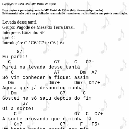
Copyright © 1998-2001 MV Portal de Cifras
Esta página é parte integrante de MV Portal de Cifras (http://www.mvhp.com.br)
Este material não pode ser publicado, transmitido, reescrito ou redistribuído sem prévia autorização.
Levada desse tantã

Grupo: Pagode de Mesa do Terra Brasil

Intérprete: Luizinho SP

tom: C

Introdução: C / C6/ C7+ / C6 } 6x
     G7

Eu parei!

  C               G7     C   C7+

Parei na levada desse tantã

   C              A7       Dm  A7

Só vim conhecer e fiquei assim

  Dm            Dm7+     Dm7  Dm7+

Agora que já despontou manhã

   Dm               G7      C

Gostei ne só saiu depois do fim

       G7 

Oi a sorte!

    C                    G7  C  C7+

A sorte provando que é minha fã

    Gm7             C7     F   F5+
