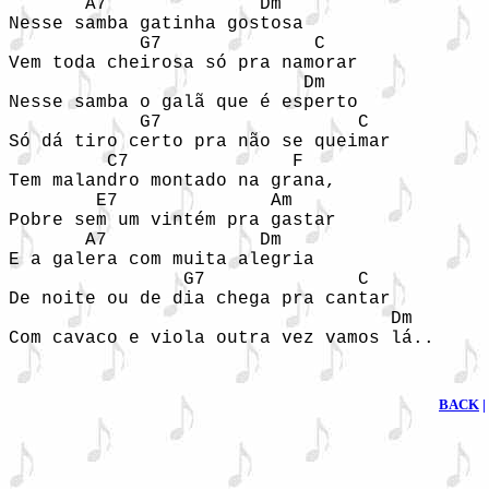
       A7              Dm

Nesse samba gatinha gostosa 

            G7              C

Vem toda cheirosa só pra namorar

                           Dm

Nesse samba o galã que é esperto 

            G7                  C

Só dá tiro certo pra não se queimar

         C7               F

Tem malandro montado na grana, 

        E7              Am

Pobre sem um vintém pra gastar

       A7              Dm

E a galera com muita alegria 

                G7              C

De noite ou de dia chega pra cantar

                                   Dm

Com cavaco e viola outra vez vamos lá..
BACK
|