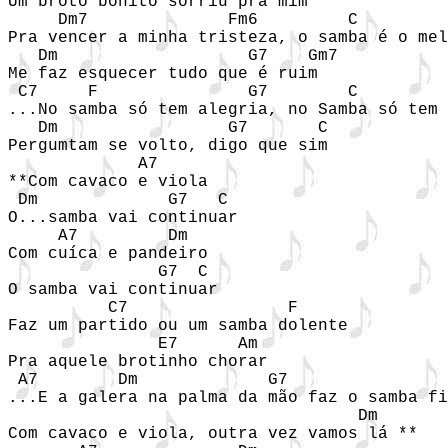
Um broto bonito sorriu pra mim

     Dm7              Fm6         C         
Pra vencer a minha tristeza, o samba é o mel
   Dm                   G7    Gm7

Me faz esquecer tudo que é ruim

 C7     F               G7        C         
...No samba só tem alegria, no Samba só tem 
   Dm                 G7       C

Pergumtam se volto, digo que sim

             A7

**Com cavaco e viola

 Dm             G7   C

O...samba vai continuar

     A7         Dm

Com cuíca e pandeiro

               G7  C

O samba vai continuar

          C7                F

Faz um partido ou um samba dolente 

               E7      Am

Pra aquele brotinho chorar

 A7        Dm             G7                
...E a galera na palma da mão faz o samba fi
                                   Dm

Com cavaco e viola, outra vez vamos lá **
