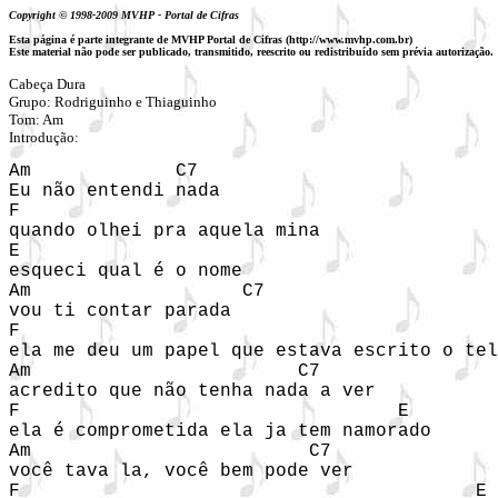
Copyright © 1998-2009 MVHP - Portal de Cifras
Esta página é parte integrante de MVHP Portal de Cifras (http://www.mvhp.com.br)
Este material não pode ser publicado, transmitido, reescrito ou redistribuído sem prévia autorização.
Cabeça Dura

Grupo: Rodriguinho e Thiaguinho

Tom: Am

Introdução:
Am             C7

Eu não entendi nada

F

quando olhei pra aquela mina

E

esqueci qual é o nome

Am                   C7

vou ti contar parada

F                                           
ela me deu um papel que estava escrito o tel
Am                        C7

acredito que não tenha nada a ver

F                                  E

ela é comprometida ela ja tem namorado

Am                         C7

você tava la, você bem pode ver

F                                         E
