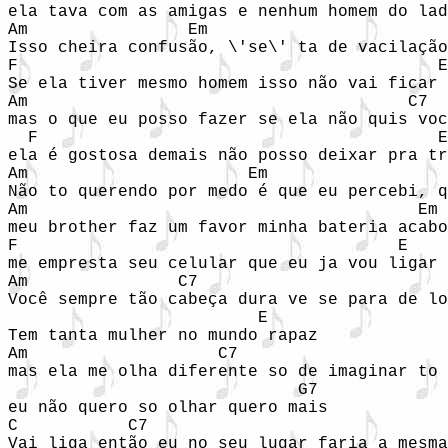
ela tava com as amigas e nenhum homem do lad
Am                Em

Isso cheira confusão, \'se\' ta de vacilação

F                                          E

Se ela tiver mesmo homem isso não vai ficar 
Am                                      C7

mas o que eu posso fazer se ela não quis voc
  F                                        E

ela é gostosa demais não posso deixar pra tr
Am                      Em                  
Não to querendo por medo é que eu percebi, q
Am                                       Em

meu brother faz um favor minha bateria acabo
F                                      E

me empresta seu celular que eu ja vou ligar

Am               C7                         
Você sempre tão cabeça dura ve se para de lo
                         E

Tem tanta mulher no mundo rapaz

Am                   C7                     
mas ela me olha diferente so de imaginar to 
                             G7

eu não quero so olhar quero mais

C           C7                              
Vai liga então eu no seu lugar faria a mesma