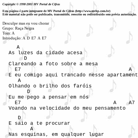
Copyright © 1998-2001 MV Portal de Cifras
Esta página é parte integrante de MV Portal de Cifras (http://www.mvhp.com.br)
Este material não pode ser publicado, transmitido, reescrito ou redistribuído sem prévia autorização.
Desculpe mas eu vou chorar

Grupo: Raça Negra

Tom: A

   A

  As luzes da cidade acesa

       D

  Clareando a foto sobre a mesa

    E7                                   A  
  E eu comigo aqui trancado nesse apartament
     A

  Olhando o brilho dos faróis

        D

  Eu me pego a pensar em nós

    E7                              A    A7

  Voando na velocidade do meu pensamento
     D

  E saio a te procurar

         A

  Nas esquinas, em qualquer lugar
