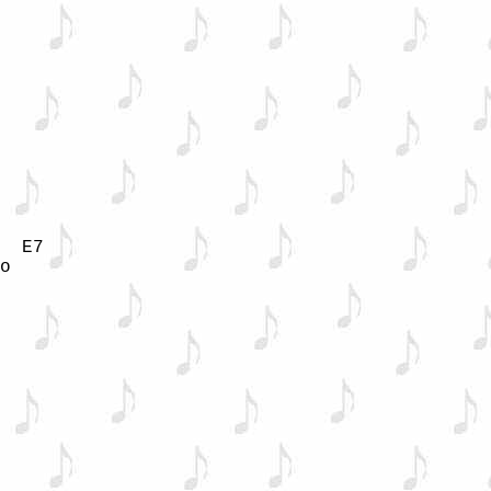
  E7

o
