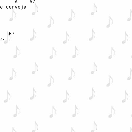
     A    A7

e cerveja

   E7

za