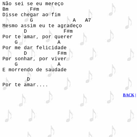
Não sei se eu mereço

Bm       F#m

Disse chegar ao fim

         G             A   A7

Mesmo assim eu te agradeço

       D            F#m

Por te amar, por querer

    G             A

Por me dar felicidade

       D          F#m

Por sonhar, por viver

    G             A

E morrendo de saudade
        D

Por te amar....
BACK
|