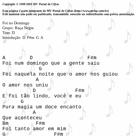
Copyright © 1998-2001 MV Portal de Cifras
Esta página é parte integrante de MV Portal de Cifras (http://www.mvhp.com.br)
Este material não pode ser publicado, transmitido, reescrito ou redistribuído sem prévia autorização.
Foi no Domingo

Grupo: Raça Negra

Tom: D

Introdução: D  F#m  G  A
A        D                  F#m

Foi num domingo que a gente saiu

            G

Foi naquela noite que o amor nos guiou

           A

O amor nos uniu

          D             F#m

E foi tão lindo, você e eu

      G

Pura magia um doce encanto

          A

Que aconteceu

Bm         F#m

Foi tanto amor em mim

G                F#m
