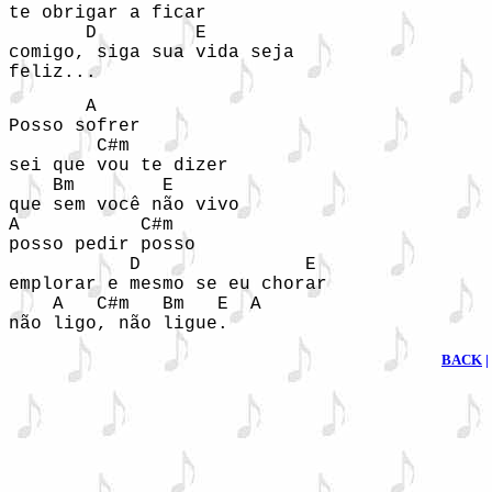
te obrigar a ficar 

       D         E 

comigo, siga sua vida seja 

feliz... 
       A 

Posso sofrer 

        C#m 

sei que vou te dizer 

    Bm        E 

que sem você não vivo 

A           C#m 

posso pedir posso 

           D               E 

emplorar e mesmo se eu chorar 

    A   C#m   Bm   E  A 

BACK
|