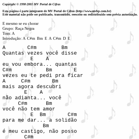
Copyright © 1998-2001 MV Portal de Cifras
Esta página é parte integrante de MV Portal de Cifras (http://www.mvhp.com.br)
Este material não pode ser publicado, transmitido, reescrito ou redistribuído sem prévia autorização.
E mesmo se eu chorar

Grupo: Raça Negra

Tom: A

Introdução: A  C#m  Bm  E  A  C#m  D  E 
A       C#m        Bm 

Quantas vezes você disse 

         E    A 

eu vou embora... quantas 

C#m           Bm       E 

vezes eu te pedi pra ficar 

A     C#m       Bm 

mais agora descubri 

       E    A 

não adianta... você 

     C#m      Bm 

você não tem amor 

         E  Bm       C#m 

para me dar... a solidão 

             Bm 

é meu castigo, não posso 

       C#m 
