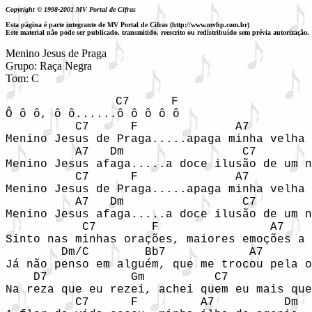
Copyright © 1998-2001 MV Portal de Cifras
Esta página é parte integrante de MV Portal de Cifras (http://www.mvhp.com.br)
Este material não pode ser publicado, transmitido, reescrito ou redistribuído sem prévia autorização.
Menino Jesus de Praga

Grupo: Raça Negra

               C7      F 

Ô ô ô, ô ô......ô ô ô ô ô  

          C7      F              A7         
Menino Jesus de Praga.....apaga minha velha 
          A7   Dm                 C7        
Menino Jesus afaga.....a doce ilusão de um n
          C7      F              A7         
Menino Jesus de Praga.....apaga minha velha 
          A7   Dm                 C7        
Menino Jesus afaga.....a doce ilusão de um n
           C7        F                A7    
Sinto nas minhas orações, maiores emoções a 
        Dm/C        Bb7            A7       
Já não penso em alguém, que me trocou pela o
    D7            Gm          C7            
Na reza que eu rezei, achei quem eu mais que
          C7      F         A7          Dm 
