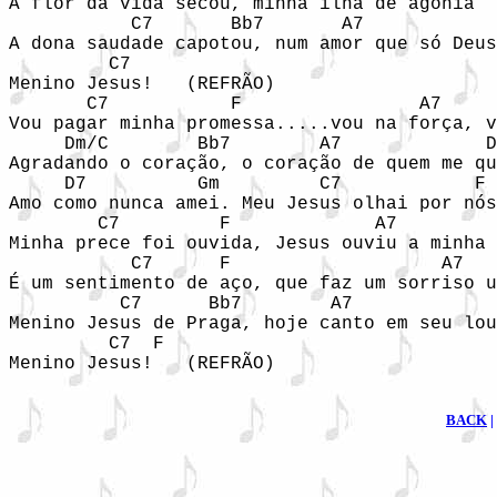
A flor da vida secou, minha ilha de agonia 

           C7       Bb7       A7            
A dona saudade capotou, num amor que só Deus
         C7 

Menino Jesus!   (REFRÃO) 

       C7           F                A7     
Vou pagar minha promessa.....vou na força, v
     Dm/C        Bb7        A7             D
Agradando o coração, o coração de quem me qu
     D7          Gm         C7            F 

Amo como nunca amei. Meu Jesus olhai por nós
        C7         F             A7         
Minha prece foi ouvida, Jesus ouviu a minha 
           C7      F                   A7   
É um sentimento de aço, que faz um sorriso u
          C7      Bb7        A7             
Menino Jesus de Praga, hoje canto em seu lou
         C7  F 

Menino Jesus!   (REFRÃO) 

BACK
|