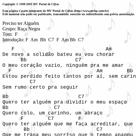
Copyright © 1998-2001 MV Portal de Cifras
Esta página é parte integrante de MV Portal de Cifras (http://www.mvhp.com.br)
Este material não pode ser publicado, transmitido, reescrito ou redistribuído sem prévia autorização.
Preciso ter Alguém

Grupo: Raça Negra

Tom:  F

Introdução: F  Am  Bb  C7  F  Am Bb  C7
   F                              Am

De novo a solidão bateu eu vou chorar

      Bb                C7

O meu coração vazio, ninguém pra me amar

  F                            Am        Bb

Estou perdido feito tantos por aí, sem carin
         C7

Bb                       C7

Quero ter alguém pra dividir o meu espaço

Bb               C7

Quero colo, um carinho, um abraço

      F        C7        F                  
Quero ter alguém que me faça acreditar, que 
       Bb                      C7

Que me traga meu sorriso que o tempo apagou
