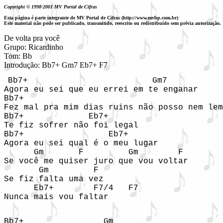
Copyright © 1998-2001 MV Portal de Cifras
Esta página é parte integrante de MV Portal de Cifras (http://www.mvhp.com.br)
Este material não pode ser publicado, transmitido, reescrito ou redistribuído sem prévia autorização.
De volta pra você

Grupo: Ricardinho

Tom: Bb

Introdução: Bb7+ Gm7 Eb7+ F7
Bb7+                         Gm7 

Agora eu sei que eu errei em te enganar 

Bb7+                                        
Fez mal pra mim dias ruins não posso nem lem
Bb7+             Eb7+ 

Te fiz sofrer não foi legal 

Bb7+                 Eb7+ 

Agora eu sei qual é o meu lugar 

      Gm       F         Gm        F 

Se você me quiser juro que vou voltar 

       Gm         F   

Se fiz falta uma vez 

      Eb7+        F7/4   F7 

Nunca mais vou faltar 

Bb7+                Gm 
