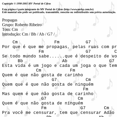
Copyright © 1998-2001 MV Portal de Cifras
Esta página é parte integrante de MV Portal de Cifras (http://www.mvhp.com.br)
Este material não pode ser publicado, transmitido, reescrito ou redistribuído sem prévia autorização.
Propagas 

Grupo: Roberto Ribeiro

Tom: Cm

Introdução: Cm / Bb / Ab / G7 /
    Cm              Fm          G7          
Por que é que me propagas, pelas ruas com pr
              Fm                G7         C
Se todo mundo sabe......que é despeito de vo
      Bb               Ab                G7

Esta vida é um jogo e cada um joga o que tem
             Cm           Fm

Quem é que não gosta de carinho             
                   G7           Cm

Quem que é que não gosta de ninguém         
                               Fm

Mas quem é que não gosta de carinho

               G7            Cm

Quem é que não gosta de ninguém

               Fm             G7       Cm

Pra você me censurar, tem que censurar Adão
