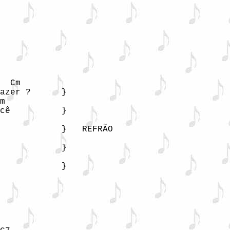
  Cm

azer ?      }

m

cê          }

            }   REFRÃO

            }

            }
