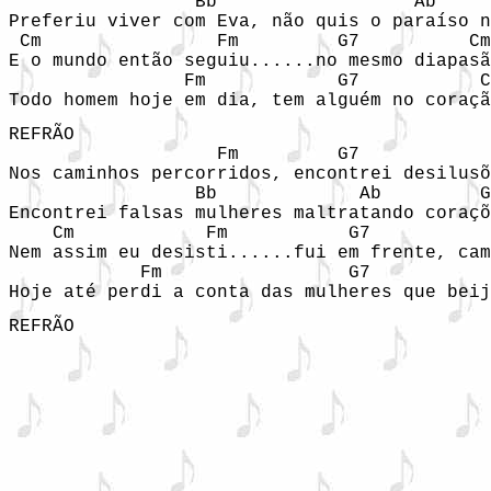
                 Bb                  Ab     
Preferiu viver com Eva, não quis o paraíso n
 Cm                Fm         G7          Cm

E o mundo então seguiu......no mesmo diapasã
                Fm            G7           C
Todo homem hoje em dia, tem alguém no coraçã
REFRÃO

                   Fm         G7            
Nos caminhos percorridos, encontrei desilusõ
                 Bb             Ab         G
Encontrei falsas mulheres maltratando coraçõ
    Cm            Fm           G7           
Nem assim eu desisti......fui em frente, cam
            Fm                 G7           
Hoje até perdi a conta das mulheres que beij
REFRÃO 