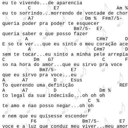
eu to vivendo...de aparencia

         C        E7                    Am %
eu to sorrindo...morrendo de vontade de chor
         A7                  Dm %  F#m7/5-

queria poder pra poder te esquecer

                         Bm7/5-  E7

queria saber o que posso fazer

        A                        C#m7      D
E so te ver...que eu sinto o meu coração ace
         A                      C#m7       D
sem te tocar...eu sinto a minha pele arrepia
C          Dm   G7                 C       F

so na hora do amor...que eu sirvo pra voce

             Bm7/5-     E7

que eu sirvo pra voce...eu

A      A7         D     Esus

To querendo uma definição                REF
A      A7         D               Dm %

to legal da sua indecisão...oh oh oh

                              C  %

te amo e nao posso negar...oh oh

                              F  

e nem que eu quisesse esconder

          F6                Bm7/5-       E7

voce e a luz que conduz meu viver...meu amor