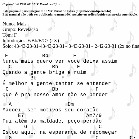
Copyright © 1998-2001 MV Portal de Cifras
Esta página é parte integrante de MV Portal de Cifras (http://www.mvhp.com.br)
Este material não pode ser publicado, transmitido, reescrito ou redistribuído sem prévia autorização.
Nunca Mais

Grupo: Revelação

Tom: F

Introdução:  F/Bb/F/C7 (2X)

Solo: 43-43-23-31-43-43-23-31-43-43-23-31-42-42-23-31 (2x no fina
F           Bb        F

Nunca mais quero ver você deixa assim

  C             Bb      F

Quando a gente briga é ruim

         Bb        F

É melhor a gente tentar se entender

 C              Bb            F

Que é pra nosso amor não se perder
  A                  Dm

Magoei, sem motivos seu coração

     E7                    Am7/9

Fui além da maldade, peço perdão

       G                       C

Estou aqui, na esperança de recomeçar

  G                           C          C7
