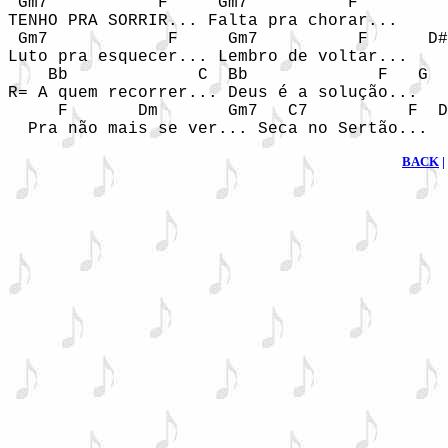
 Gm7           F     Gm7          F

TENHO PRA SORRIR... Falta pra chorar...

 Gm7            F     Gm7          F      D#
Luto pra esquecer... Lembro de voltar...

    Bb             C  Bb             F   G

R= A quem recorrer... Deus é a solução...

     F       Dm       Gm7   C7          F  D
  Pra não mais se ver... Seca no Sertão...
BACK
|