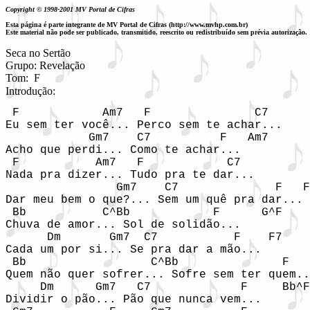
Copyright © 1998-2001 MV Portal de Cifras
Esta página é parte integrante de MV Portal de Cifras (http://www.mvhp.com.br)
Este material não pode ser publicado, transmitido, reescrito ou redistribuído sem prévia autorização.
Seca no Sertão
Grupo: Revelação

Tom:  F
Introdução:
 F            Am7   F               C7   

Eu sem ter você... Perco sem te achar... 

            Gm7    C7          F   Am7

Acho que perdi... Como te achar...

 F           Am7   F            C7

Nada pra dizer... Tudo pra te dar...

                Gm7    C7              F   F
Dar meu bem o que?... Sem um quê pra dar...

 Bb           C^Bb            F      G^F 

Chuva de amor... Sol de solidão...

      Dm       Gm7  C7           F    F7

Cada um por si... Se pra dar a mão...

 Bb                  C^Bb               F   
Quem não quer sofrer... Sofre sem ter quem..
     Dm      Gm7   C7             F     Bb^F
Dividir o pão... Pão que nunca vem...
