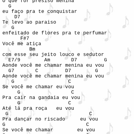
O que for presiso menina 

  G

eu faço pra te conquistar

    D7

Te levo ao paraiso 

   G

enfeitado de flores pra te perfumar

      F#7                            

Você me atiça 

         Bm

com esse seu jeito louco e sedutor

  E7/9        Am       D7         G

Aonde você me chamar menina eu vou

  G7       C         D7        G

Aonde você me chamar menina eu vou

   G                  C

Se você me chamar eu vou   

     G                 C

Pra cair na gandaia eu vou

     G                C

Até lá pra roça   eu vou

 G                           C

Pra dançar no riscado     eu vou

G                           C

Se você me chamar        eu vou
