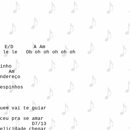
 E/D       A Am

 le le   Oh oh oh oh oh oh
inho

   Am

ndereço

espinhos

uem vai te guiar

ceu pra se amar

           D7/13

elicidade chegar