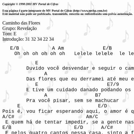
Copyright © 1998-2001 MV Portal de Cifras
Esta página é parte integrante de MV Portal de Cifras (http://www.mvhp.com.br)
Este material não pode ser publicado, transmitido, reescrito ou redistribuído sem prévia autorização.
Caminho das Flores

Grupo: Revelação 

Tom: E

Introdução: 31 32 34 22 34 
 E/B           A Am             E/B        
    Oh oh oh oh oh oh   Lelele lelele  le le
           E      

        Duvido você desvendar e seguir o cam
              A                             
        Das flores que eu derramei até meu e
           E                       E7/9

        E tive um cuidado danado podando os 
              A                B7

        Pra você pisar, sem se machucar

     E                          E/D

Pois é, vou ficar esperando aqui, o amor é q
A/C#                        Am/C

 E quem há de tentar impedir, se a gente nas
E/B                     E/D      A/C#       
 E pelos quatro cantos nessa casa, sinto a f