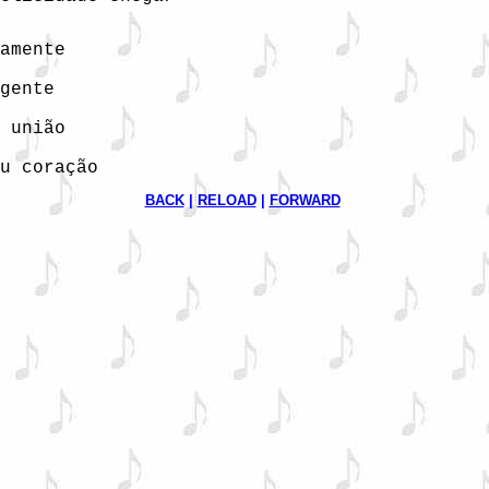
amente

gente

 união

u coração
BACK
 | 
RELOAD
 | 
FORWARD