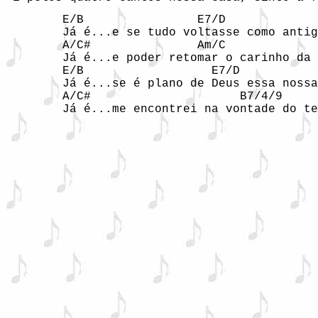
        E/B                E7/D          

        Já é...e se tudo voltasse como antig
        A/C#               Am/C

        Já é...e poder retomar o carinho da 
        E/B                  E7/D

        Já é...se é plano de Deus essa nossa
        A/C#                     B7/4/9

        Já é...me encontrei na vontade do te