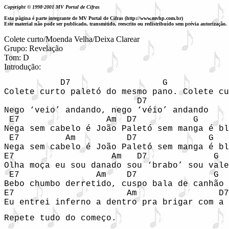
Copyright © 1998-2001 MV Portal de Cifras
Esta página é parte integrante de MV Portal de Cifras (http://www.mvhp.com.br)
Este material não pode ser publicado, transmitido, reescrito ou redistribuído sem prévia autorização.
Colete curto/Moenda Velha/Deixa Clarear

Grupo: Revelação 

Tom: D

Introdução: 
 	   D7	               G            D7	                G

Colete curto paletó do mesmo pano. Colete cu
		          D7                   G

Nego ‘veio’ andando, nego ‘véio’ andando

 E7                 Am  D7	     G

Nega sem cabelo é João Paletó sem manga é bl
 E7         Am          D7		G

Nega sem cabelo é João Paletó sem manga é bl
E7	      	     Am   D7             G

Olha moça eu sou danado sou ‘brabo’ sou vale
 E7               Am    D7               G

Bebo chumbo derretido, cuspo bala de canhão

E7	                Am	          D7         G

Eu entrei inferno a dentro pra brigar com a 
Repete tudo do começo.