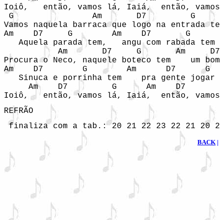
Ioiô,   então, vamos lá, Iaiá,  então, vamos
 G                Am       D7         G

Vamos naquela barraca que logo na entrada te
Am    D7     G	      Am    D7       G	     Am      D7      G

   Aquela parada tem,   angu com rabada tem 
           Am       D7     G       Am     D7	     G

Procura o Neco, naquele boteco tem    um bom
Am    D7        G        Am      D7      G

   Sinuca e porrinha tem    pra gente jogar

     Am    D7         G      Am    D7       
Ioiô,   então, vamos lá, Iaiá,  então, vamos
REFRÃO
 finaliza com a tab.: 20 21 22 23 22 21 20 2
BACK
|