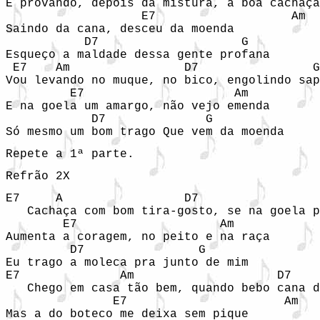
E provando, depois da mistura, a boa cachaça

	           E7		        Am

Saindo da cana, desceu da moenda

	   D7		         G

Esqueço a maldade dessa gente profana

 E7    Am		 D7		   G

Vou levando no muque, no bico, engolindo sap
	 E7		        Am

E na goela um amargo, não vejo emenda

	    D7              G

Só mesmo um bom trago Que vem da moenda     
Repete a 1ª parte.
Refrão 2X
E7     A                 D7	              G

   Cachaça com bom tira-gosto, se na goela p
        E7	              Am

Aumenta a coragem, no peito e na raça

         D7                G

Eu trago a moleca pra junto de mim

E7	        Am    	              D7	    G

   Chego em casa tão bem, quando bebo cana d
   	       E7	               Am

Mas a do boteco me deixa sem pique
