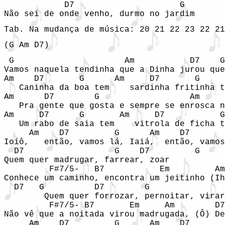
            D7		           G

Tab. Na mudança de música: 20 21 22 23 22 21
(G Am D7)
 G 		        Am 	     D7	   G

Vamos naquela tendinha que a Dinha jurou que
Am    D7       G      Am     D7       G

   Caninha da boa tem    sardinha fritinha t
Am      D7        G   	             Am       D7     G

   Pra gente que gosta e sempre se enrosca n
Am     D7      G       Am     D7	   G	        Am	 D7 G

   Um rabo de saia tem    vitrola de ficha t
     Am    D7         G      Am    D7       
Ioiô,   então, vamos lá, Iaiá,  então, vamos
  D7		      G    D7	      G

Quem quer madrugar, farrear, zoar

	 F#7/5-   B7           Em         Am	      D7	    G

Conhece um caminho, encontra um jeitinho (Ih
  D7   G          D7	    G

	Quem quer forrozar, pernoitar, virar

	 F#7/5- B7       Em     Am	  D7	    G

Não vê que a noitada virou madrugada, (Ô) De
     Am    D7         G      Am    D7       