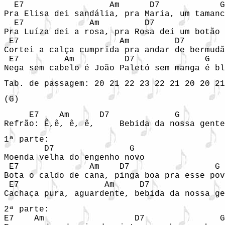
  E7	             Am      D7		   G

Pra Elisa dei sandália, pra Maria, um tamanc
  E7             Am	    D7		    G

Pra Luíza dei a rosa, pra Rosa dei um botão

 E7	               Am         D7        G

Cortei a calça cumprida pra andar de bermudã
 E7         Am          D7		G

Tab. de passagem: 20 21 22 23 22 21 20 20 21
(G)
     E7    Am      D7	          G

Refrão: Ê,ê, ê, ê,     Bebida da nossa gente
1ª parte:

        D7               G

Moenda velha do engenho novo

 E7              Am    D7                 G

Bota o caldo de cana, pinga boa pra esse pov
 E7	            Am     D7	             G

Cachaça pura, aguardente, bebida da nossa ge
2ª parte:

E7    Am                  D7	           G
