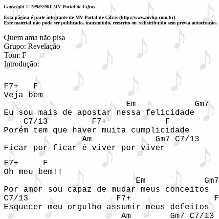
Copyright © 1998-2001 MV Portal de Cifras
Esta página é parte integrante de MV Portal de Cifras (http://www.mvhp.com.br)
Este material não pode ser publicado, transmitido, reescrito ou redistribuído sem prévia autorização.
Quem ama não pisa

Grupo: Revelação 

Tom: F

Introdução:
F7+   F

Veja bem

                         Em            Gm7

Eu sou mais de apostar nessa felicidade

    C7/13         F7+            F

Porém tem que haver muita cumplicidade

                Am             Gm7 C7/13

F7+     F

Oh meu bem!!

                           Em            Gm7

Por amor sou capaz de mudar meus conceitos

C7/13                  F7+                 F

Esquecer meu orgulho assumir meus defeitos

                        Am        Gm7 C7/13
