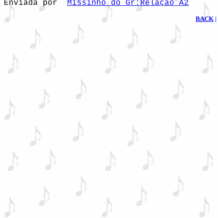
Enviada por  
Missinho do Gr:Relação A2
BACK
|