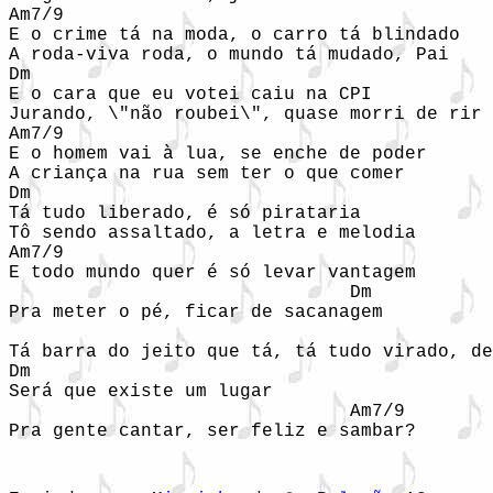
Am7/9  

E o crime tá na moda, o carro tá blindado  

A roda-viva roda, o mundo tá mudado, Pai  

Dm  

E o cara que eu votei caiu na CPI  

Jurando, \"não roubei\", quase morri de rir 
Am7/9  

E o homem vai à lua, se enche de poder  

A criança na rua sem ter o que comer  

Dm  

Tá tudo liberado, é só pirataria  

Tô sendo assaltado, a letra e melodia  

Am7/9  

E todo mundo quer é só levar vantagem  

                               Dm  

Pra meter o pé, ficar de sacanagem  

                                            
Tá barra do jeito que tá, tá tudo virado, de
Dm  

Será que existe um lugar  

                               Am7/9  

Pra gente cantar, ser feliz e sambar?  