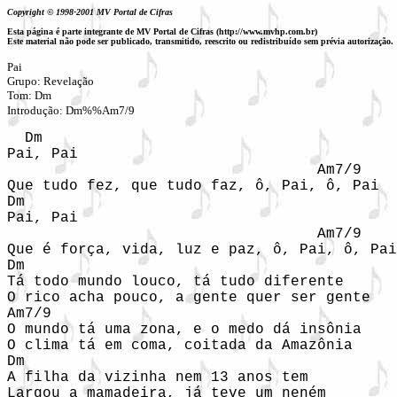
Copyright © 1998-2001 MV Portal de Cifras
Esta página é parte integrante de MV Portal de Cifras (http://www.mvhp.com.br)
Este material não pode ser publicado, transmitido, reescrito ou redistribuído sem prévia autorização.
Pai

Grupo: Revelação

Tom: Dm

Introdução: Dm%%Am7/9
  Dm  

Pai, Pai  

                                   Am7/9  

Que tudo fez, que tudo faz, ô, Pai, ô, Pai  

Dm  

Pai, Pai  

                                   Am7/9  

Que é força, vida, luz e paz, ô, Pai, ô, Pai
Dm  

Tá todo mundo louco, tá tudo diferente  

O rico acha pouco, a gente quer ser gente  

Am7/9  

O mundo tá uma zona, e o medo dá insônia  

O clima tá em coma, coitada da Amazônia  

Dm  

A filha da vizinha nem 13 anos tem  

Largou a mamadeira, já teve um neném  
