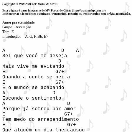
Copyright © 1998-2001 MV Portal de Cifras
Esta página é parte integrante de MV Portal de Cifras (http://www.mvhp.com.br)
Este material não pode ser publicado, transmitido, reescrito ou redistribuído sem prévia autorização.
Amor pra eternidade

Grupo: Revelação 

Tom: E

Introdução:  
A, G, F, Bb, E7 
A                   D    A 

Sei que você me deseja 

                   D 

Mais vive me evitando 

E                 G7+  

Quando a gente se beija 

E                 G7+     

É o mundo se acabando 

A                D 

Esconde o sentimento 

A                     D 

Porque já sofreu por amor 

E                    G7+ 

Tem medo do arrependimento 

E                     G7+   

Que alguém um dia lhe causou 
