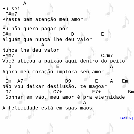
       A 

Eu sei 

 F#m7       

Preste bem atenção meu amor 
Eu não quero pagar por 

C#m                    D         E 

alguém que nunca lhe deu valor 

             A 

Nunca lhe deu valor 

F#m7                             C#m7       
Você atiçou a paixão aqui dentro do peito 

  D               E                 A       
Agora meu coração implora seu amor 
 Em  A7              D9        E    A   Em  
Não vou deixar desilusão, te magoar 

 G7              C7+          F7+         Bm
 Sonhar em vão, meu amor é pra eternidade 

                           A 

A felicidade está em suas mãos     
BACK
|