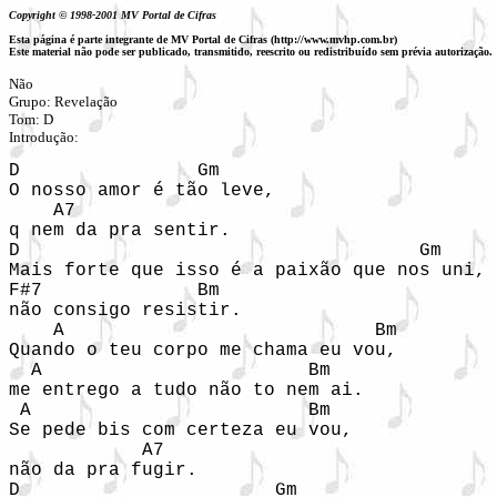
Copyright © 1998-2001 MV Portal de Cifras
Esta página é parte integrante de MV Portal de Cifras (http://www.mvhp.com.br)
Este material não pode ser publicado, transmitido, reescrito ou redistribuído sem prévia autorização.
Não

Grupo: Revelação 

Tom: D

Introdução: 
D                Gm 

O nosso amor é tão leve, 

    A7 

q nem da pra sentir. 

D                                    Gm     
Mais forte que isso é a paixão que nos uni, 

F#7              Bm   

não consigo resistir. 

    A                            Bm 

Quando o teu corpo me chama eu vou, 

  A                        Bm 

me entrego a tudo não to nem ai. 

 A                         Bm 

Se pede bis com certeza eu vou,  

            A7 

não da pra fugir. 

D                       Gm 
