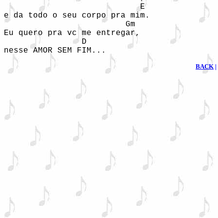
                            E 

e da todo o seu corpo pra mim. 

                         Gm 

Eu quero pra vc me entregar, 

                D 

nesse AMOR SEM FIM... 
BACK
|