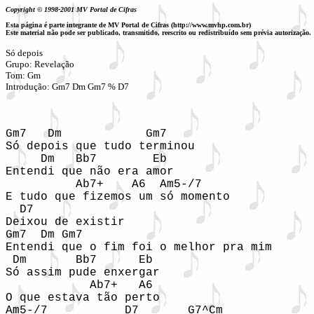
Copyright © 1998-2001 MV Portal de Cifras
Esta página é parte integrante de MV Portal de Cifras (http://www.mvhp.com.br)
Este material não pode ser publicado, transmitido, reescrito ou redistribuído sem prévia autorização.
Só depois

Grupo: Revelação 

Tom: Gm

Introdução: Gm7 Dm Gm7 % D7
Gm7   Dm            Gm7

Só depois que tudo terminou

     Dm   Bb7        Eb

Entendi que não era amor

          Ab7+    A6  Am5-/7

E tudo que fizemos um só momento

  D7

Deixou de existir

Gm7  Dm Gm7

Entendi que o fim foi o melhor pra mim

 Dm       Bb7      Eb

Só assim pude enxergar

            Ab7+   A6

O que estava tão perto

Am5-/7           D7       G7^Cm
