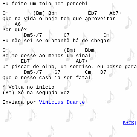
Cm        (Bm) Bbm          Eb7    Ab7+  

Que na vida o hoje tem que aproveitar 

    A6

Por quê? 

       Dm5-/7       G7           Cm

Eu não sei se o amanhã há de chegar      
Cm                  (Bm)   Bbm             

Se me desse ao menos um sinal

      Eb7               Ab7+                
Um piscar de olho, um sorriso, eu posso gara
       Dm5-/7    G7        Cm   D7

Que o nosso caso ia ser fatal
* Volta no início

Enviada por 
Vinicius Duarte
BACK
|