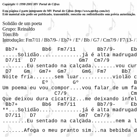
Copyright © 1998-2001 MV Portal de Cifras
Esta página é parte integrante de MV Portal de Cifras (http://www.mvhp.com.br)
Este material não pode ser publicado, transmitido, reescrito ou redistribuído sem prévia autorização.
Solidão de um poeta

Grupo: Reinaldo 

Tom:Bb

Introdução: Fm7/11 / Bb7/9- / Eb7+ / Eº / Bb / G7 / Cm7/9 / F7/13- / 
 Bb7+        Bb6  Fm7/11       Bb7/9-     Eb
.....Solidão..............já é alta madrugad
 D7/11   D7              Gm7  Cm7/9         
........Eu sentado na calçada........vou cur
 D7    Gm   Gm7+  Gm7     Gm6  Fm7     Bb7  
Noite fria.......sem luar...........violão c
             Eº        Gº                  B
Um poema eu vou compor....vou falar de um fa
                 C7/9                     Cm
Que deixou dura cicatriz...me deixando infel
 Bb7+        Bb6  Fm7/11       Bb7/9-     Eb
**...Solidão..............já é alta madrugad
 D7/11   D7              Gm7  Cm7/9         
........Eu sentado na calçada........nem a 
.......Afoga o meu pranto sim...na bebibda d