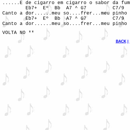
......E de cigarro em cigarro o sabor da fum
        Eb7+  Eº  Bb  A7 ^ G7         C7/9  
Canto a dor......meu so....frer...meu pinho 
        Eb7+  Eº  Bb  A7 ^ G7         C7/9  
Canto a dor......meu so....frer...meu pinho 
VOLTA NO **
BACK
 | 