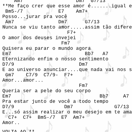
    Am7                  Dm7  G7/13         
**Me faço crer que esse amor é.......igual e
 Bm5-/7            E7    Am7+

Posso...jurar pra você

 Am7               Dm7      G7/13           
Nunca se viu tanto amor.....assim tão difere
                      F7+

O amor dos deuses invejei

                    Fm7

Quisera eu parar o mundo agora

Em7                         Bb7   A7

Eternizando enfim o nosso sentimento

D7/9                      Dm7               
E ao universo anunciar....que nada vai nos s
 Gm7    C7/9  C7/9-  F7+

Amor...amor...

                          Fm7

Queria ser a pele do seu corpo

Em7                              Bb7     A7

Pra estar junto de você a todo tempo

D7/9                 Dm7              G7/13

E...só assim realizar o meu desejo em te ama
  C7+  C7+  Bm5-/7  E7  Am7+

Amor..