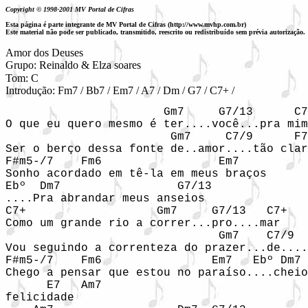
Copyright © 1998-2001 MV Portal de Cifras
Esta página é parte integrante de MV Portal de Cifras (http://www.mvhp.com.br)
Este material não pode ser publicado, transmitido, reescrito ou redistribuído sem prévia autorização.
Amor dos Deuses

Grupo: Reinaldo & Elza soares
Tom: C

Introdução: Fm7 / Bb7 / Em7 / A7 / Dm / G7 / C7+ / 
                       Gm7     G7/13      C7
O que eu quero mesmo é ter....você...pra mim

                        Gm7     C7/9      F7
Ser o berço dessa fonte de..amor....tão clar
F#m5-/7    Fm6                 Em7

Sonho acordado em tê-la em meus braços

Ebº  Dm7                 G7/13

....Pra abrandar meus anseios

C7+                   Gm7     G7/13   C7+

Como um grande rio a correr...pro....mar

                               Gm7    C7/9  
Vou seguindo a correnteza do prazer...de....
F#m5-/7    Fm6                Em7   Ebº Dm7 
Chego a pensar que estou no paraíso....cheio
      E7   Am7

felicidade
