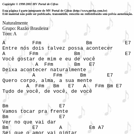
Copyright © 1998-2001 MV Portal de Cifras
Esta página é parte integrante de MV Portal de Cifras (http://www.mvhp.com.br)
Este material não pode ser publicado, transmitido, reescrito ou redistribuído sem prévia autorização.
Naturalmente

Grupo: Razão Brasileira

A         F#m               Bm           E7

Entre nós dois talvez possa acontecer 

A        F#m            Bm               E7

Você gostar de mim e eu de você

           A  F#m       Bm   E7

Deixa acontecer naturalmente

          A      F#m      Bm       E7

Quero corpo, alma, a sua mente

        A  F#m   Bm   E7   A   F#m Bm E7

Tudo de você, de você, de você
Bm                 E7

Vamos tocar pra frente

Bm                 E7

Ver no que vai dar

Bm        E7       A         Em A7

Sei que o amor vai pintar