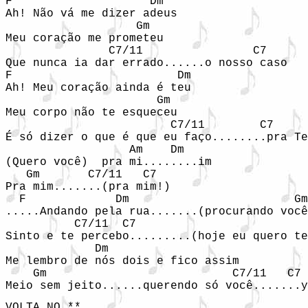
F                    Dm

Ah! Não vá me dizer adeus

                   Gm 

Meu coração me prometeu

               C7/11                C7

Que nunca ia dar errado......o nosso caso

F                        Dm

Ah! Meu coração ainda é teu

                      Gm

Meu corpo não te esqueceu

                        C7/11        C7     
É só dizer o que é que eu faço........pra Te
                  Am    Dm

(Quero você)  pra mi........im

   Gm       C7/11   C7

Pra mim.......(pra mim!)

  F             Dm                        Gm

.....Andando pela rua.......(procurando você
          C7/11  C7                         
Sinto e te percebo.........(hoje eu quero te
             Dm    

Me lembro de nós dois e fico assim

    Gm                           C7/11   C7 
Meio sem jeito......querendo só você.......y