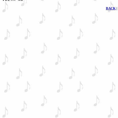
BACK
|