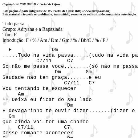
Copyright © 1998-2001 MV Portal de Cifras
Esta página é parte integrante de MV Portal de Cifras (http://www.mvhp.com.br)
Este material não pode ser publicado, transmitido, reescrito ou redistribuído sem prévia autorização.
Tudo passa 

Grupo: Adryana e a Rapaziada

Tom: F

Introdução: F / % / Am / Dm / Gm / % / Bb/C / % / F /
  F             Dm                          
.....Tudo na vida passa.....(tudo na vida pa
           C7/11     C7                     
Só não me passa você........(só não me passa
                 Dm        Gm

Saudade não tem graça.......e eu

                    C7/11   C7

Vou tentando te esquecer

     Am

** Deixa eu ficar do seu lado

                     Dm

E devagarinho te ouvir dizer.......(dizer o 
  Gm 

Que ainda vai ter uma chance

     C7/11          C7

Desse romance acontecer
