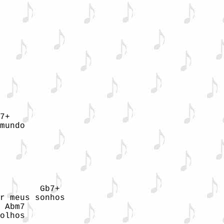
7+

mundo

        Gb7+

r meus sonhos

 Abm7

olhos
