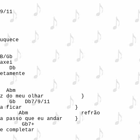
9/11

uquece

B/Gb

axei

   Db

etamente

  Abm

z do meu olhar            }

   Gb   Db7/9/11

a ficar                 }

      Abm                 refrão

a passo que eu andar    }

       Gb7+                    

e completar   