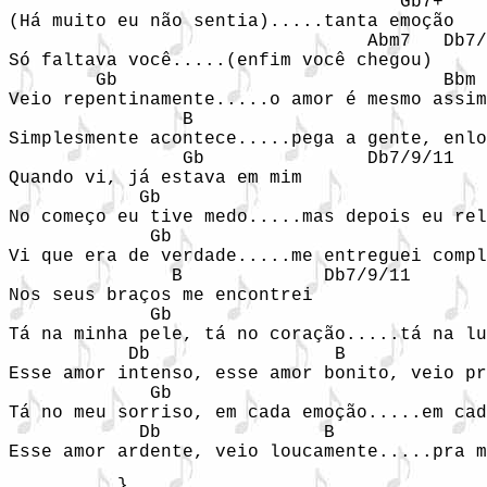
                                    Gb7+

(Há muito eu não sentia).....tanta emoção

                                 Abm7   Db7/
Só faltava você.....(enfim você chegou)

        Gb                              Bbm

Veio repentinamente.....o amor é mesmo assim

                B

Simplesmente acontece.....pega a gente, enlo
                Gb               Db7/9/11

Quando vi, já estava em mim

            Gb                              
No começo eu tive medo.....mas depois eu rel
             Gb                             
Vi que era de verdade.....me entreguei compl
               B             Db7/9/11

Nos seus braços me encontrei

             Gb                             
Tá na minha pele, tá no coração.....tá na lu
           Db                 B             
Esse amor intenso, esse amor bonito, veio pr
             Gb                             
Tá no meu sorriso, em cada emoção.....em cad
            Db               B              
Esse amor ardente, veio loucamente.....pra m
          }
