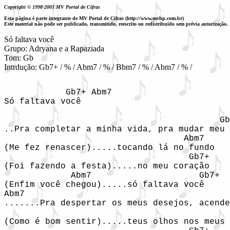
Copyright © 1998-2001 MV Portal de Cifras
Esta página é parte integrante de MV Portal de Cifras (http://www.mvhp.com.br)
Este material não pode ser publicado, transmitido, reescrito ou redistribuído sem prévia autorização.
Só faltava você

Grupo: Adryana e a Rapaziada

Tom: Gb

Intrdução: Gb7+ / % / Abm7 / % / Bbm7 / % / Abm7 / % /
            Gb7+ Abm7  

Só faltava você

                                          Gb
..Pra completar a minha vida, pra mudar meu 
                                   Abm7

(Me fez renascer).....tocando lá no fundo

                                    Gb7+

(Foi fazendo a festa).....no meu coração

             Abm7                     Gb7+

(Enfim você chegou).....só faltava você

Abm7                                        
.......Pra despertar os meus desejos, acende
                                            
(Como é bom sentir).....teus olhos nos meus 