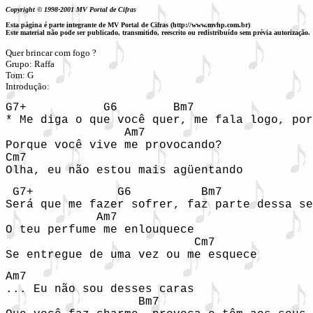
Copyright © 1998-2001 MV Portal de Cifras
Esta página é parte integrante de MV Portal de Cifras (http://www.mvhp.com.br)
Este material não pode ser publicado, transmitido, reescrito ou redistribuído sem prévia autorização.
Quer brincar com fogo ?

Grupo: Raffa

Tom: G

Introdução: 
G7+           G6        Bm7                 
* Me diga o que você quer, me fala logo, por
                 Am7             

Porque você vive me provocando?

Cm7

Olha, eu não estou mais agüentando
 G7+            G6          Bm7             
Será que me fazer sofrer, faz parte dessa se
             Am7

O teu perfume me enlouquece

                           Cm7

Se entregue de uma vez ou me esquece
Am7

... Eu não sou desses caras

                   Bm7
