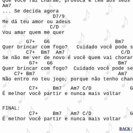
Que você faz charme, provoca e têm aos seus 
Am7

... Se decida agora

                 D7/9

Me dá teu amor ou adeus

                C/D

Vou amar quem me quer
        G7+   G6                      Bm7   
Quer brincar com fogo?   Cuidado você pode s
        C7+  Bm7  Am7                   C/D

Se não me ver de novo é você quem vai chorar

         G7+   G6                      Bm7  
Quer brincar com fogo?  Cuidado você pode se
    C7+ Bm7                            Am7  
Não entro no teu jogo, porque não tenho chan
         C7+     Bm7   Am7 C/D             G
É melhor você partir e nunca mais voltar    
FINAL:

         C7+     Bm7   Am7 C/D             G
É melhor você partir e nunca mais voltar    
BACK
|