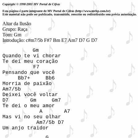
Copyright © 1998-2001 MV Portal de Cifras
Esta página é parte integrante de MV Portal de Cifras (http://www.mvhp.com.br)
Este material não pode ser publicado, transmitido, reescrito ou redistribuído sem prévia autorização.
Altar da Ilusão

Grupo: Raça

Tom: Gm

Introdução: c#m7/5b F#7 Bm E7 Am7 D7 G D7
         Gm

Quando te vi chorar 

Te dei meu coração 

          F7

Pensando que você 

     Bb7+     Bb6

Morria de paixão 

Am7/5b    

Deixei você voltar

D7       Gm     Gm7

Te dei o meu amor 

            A       A7

Mas vi no seu olhar 

           Am7/5b D7

Um anjo traidor 
              G
