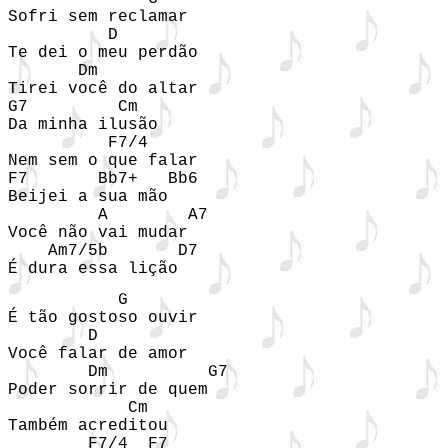
Sofri sem reclamar 

          D

Te dei o meu perdão 

       Dm

Tirei você do altar 

G7         Cm

Da minha ilusão 

          F7/4

Nem sem o que falar 

F7       Bb7+   Bb6

Beijei a sua mão 

         A        A7

Você não vai mudar 

    Am7/5b       D7

É dura essa lição 
           G

É tão gostoso ouvir 

        D

Você falar de amor 

        Dm          G7

Poder sorrir de quem 

            Cm

Também acreditou 

        F7/4  F7
