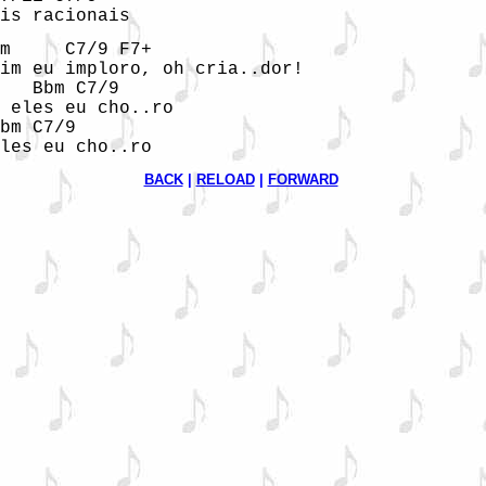
is racionais
m     C7/9 F7+

im eu imploro, oh cria..dor!                 
   Bbm C7/9             

 eles eu cho..ro

bm C7/9

les eu cho..ro
BACK
 | 
RELOAD
 | 
FORWARD