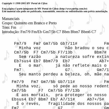
Copyright © 1998-2001 MV Portal de Cifras
Esta página é parte integrante de MV Portal de Cifras (http://www.mvhp.com.br)
Este material não pode ser publicado, transmitido, reescrito ou redistribuído sem prévia autorização.
Mananciais

Grupo: Quinteto em Branco e Preto

Tom: Fm

     Fm7/9   Fm7 Gm7/5b Gb7/11#           Fm
       Minha voz          não bradou o seu c
     Cm7/5b  F7 Cm7/5b F7/13b         Bbm7# 
       Sem razão      a natureza sofre extin
     Eb7sus4 Eb7 Bbm7/9  Eb7            Ab7+
       E   o mar      já não reflete mais o 
     Fm7                  G7           Gm7/1
       Seu manto perdeu a beleza, oh, mãe na
    Fm7/9   Fm7 Gm7/5b Gb7/11#            Fm
      Minha voz,     só pede ao nosso redent
    Cm7/5b     F7  Cm7/5b F7/13b            
      E aos mortais,  pra proteger os nosso 
    Ebsus4 Eb7 Bbm7 Eb7 A7/11#     Ab7+/5#  
      É o revés,   fragilidade dos nossos pa
    Fm7                G7                 Gm