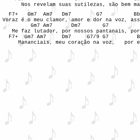
      Nos revelam suas sutilezas, são bem ma
  F7+   Gm7  Am7   Dm7        G7          Bb
Voraz é o meu clamor, amor e dor na voz, ass
         Gm7 Am7      Dm7       G7          
   Me faz lutador, por nossos pantanais, por
  F7+  Gm7 Am7     Dm7     G7/9 G7         B
     Mananciais, meu coração na voz,   por e