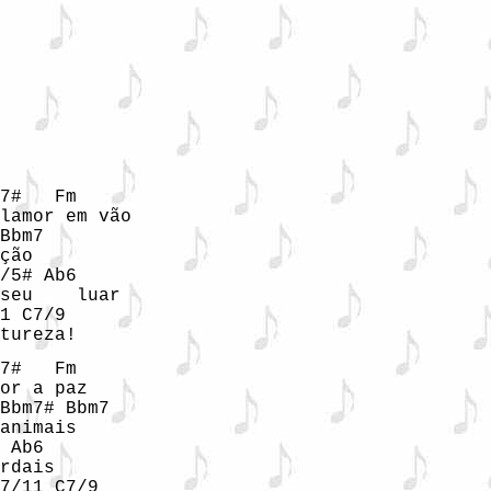
7#   Fm

lamor em vão

Bbm7

ção

/5# Ab6

seu    luar

1 C7/9

tureza!
7#   Fm

or a paz

Bbm7# Bbm7

animais

 Ab6

rdais

7/11 C7/9
