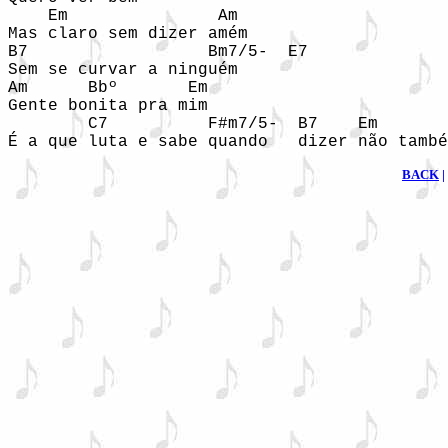
    Em               Am 

Mas claro sem dizer amém 

B7                  Bm7/5-  E7 

Sem se curvar a ninguém 

Am      Bbº       Em 

Gente bonita pra mim 

        C7          F#m7/5-  B7    Em       
É a que luta e sabe quando   dizer não també
BACK
|