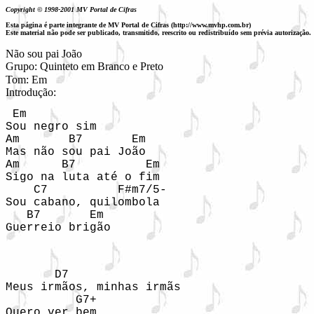
Copyright © 1998-2001 MV Portal de Cifras
Esta página é parte integrante de MV Portal de Cifras (http://www.mvhp.com.br)
Este material não pode ser publicado, transmitido, reescrito ou redistribuído sem prévia autorização.
Não sou pai João

Grupo: Quinteto em Branco e Preto
Tom: Em

Introdução: 
 Em  

Sou negro sim 

Am       B7       Em 

Mas não sou pai João 

Am      B7          Em 

Sigo na luta até o fim 

    C7          F#m7/5-                     
Sou cabano, quilombola 

   B7       Em   

Guerreio brigão 

       D7           

Meus irmãos, minhas irmãs 

          G7+ 

Quero ver bem 
