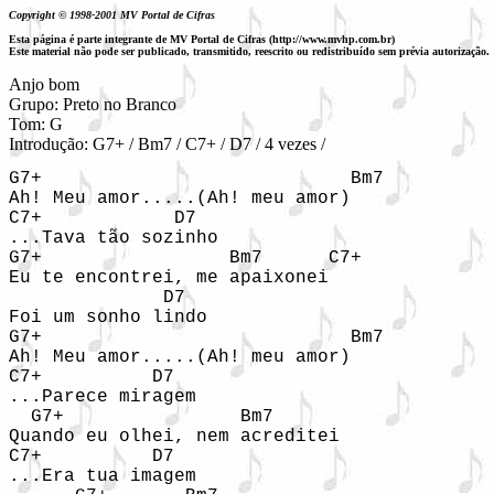
Copyright © 1998-2001 MV Portal de Cifras
Esta página é parte integrante de MV Portal de Cifras (http://www.mvhp.com.br)
Este material não pode ser publicado, transmitido, reescrito ou redistribuído sem prévia autorização.
Anjo bom

Grupo: Preto no Branco

Tom: G

Introdução: G7+ / Bm7 / C7+ / D7 / 4 vezes /
G7+                            Bm7

Ah! Meu amor.....(Ah! meu amor)

C7+            D7

...Tava tão sozinho

G7+                 Bm7      C7+

Eu te encontrei, me apaixonei

              D7

Foi um sonho lindo

G7+                            Bm7

Ah! Meu amor.....(Ah! meu amor)

C7+          D7

...Parece miragem

  G7+                Bm7

Quando eu olhei, nem acreditei

C7+          D7

...Era tua imagem
