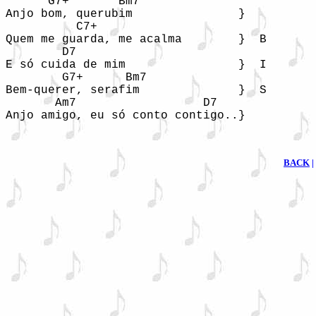
      G7+       Bm7

Anjo bom, querubim               }

          C7+

Quem me guarda, me acalma        }  B

        D7

E só cuida de mim                }  I

        G7+      Bm7

Bem-querer, serafim              }  S

       Am7                  D7

Anjo amigo, eu só conto contigo..}
BACK
|