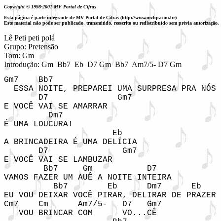
Copyright © 1998-2001 MV Portal de Cifras
Esta página é parte integrante de MV Portal de Cifras (http://www.mvhp.com.br)
Este material não pode ser publicado, transmitido, reescrito ou redistribuído sem prévia autorização.
Lê Peti peti polá

Grupo: Pretensão

Tom: Gm

Introdução: Gm  Bb7  Eb  D7 Gm  Bb7  Am7/5- D7 Gm
Gm7    Bb7                                  
  ESSA NOITE, PREPAREI UMA SURPRESA PRA NÓS 
       D7              Gm7

E VOCÊ VAI SE AMARRAR

         Dm7

É UMA LOUCURA!

                      Eb

A BRINCADEIRA É UMA DELÍCIA

       D7               Gm7

E VOCÊ VAI SE LAMBUZAR

        Bb7     Gm           D7

VAMOS FAZER UM AUÊ A NOITE INTEIRA

          Bb7        Eb      Dm7      Eb    
EU VOU DEIXAR VOCÊ PIRAR, DELIRAR DE PRAZER 
Cm7    Cm      Am7/5-   D7   Gm7

   VOU BRINCAR COM      VO...CÊ
