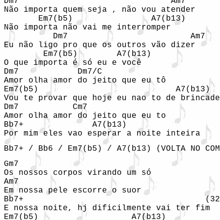
Dm7                               Am7

Não importa quem seja , não vou atender

       Em7(b5)                A7(b13)

Não importa não vai me interromper

          Dm7                         Am7

Eu não ligo pro que os outros vão dizer

        Em7(b5)        A7(b13)

O que importa é só eu e você

Dm7            Dm7/C

Amor olha amor do jeito que eu tô

Em7(b5)                            A7(b13)

Vou te provar que hoje eu nao to de brincade
Dm7           Cm7

Amor olha amor do jeito que eu to

Bb7+              A7(b13)

Por mim eles vao esperar a noite inteira
Bb7+ / Bb6 / Em7(b5) / A7(b13) (VOLTA NO COM
Gm7

Os nossos corpos virando um só

Am7

Em nossa pele escorre o suor

Bb7+                                     (32
E nossa noite, hj dificilmente vai ter fim

Em7(b5)                   A7(b13)
