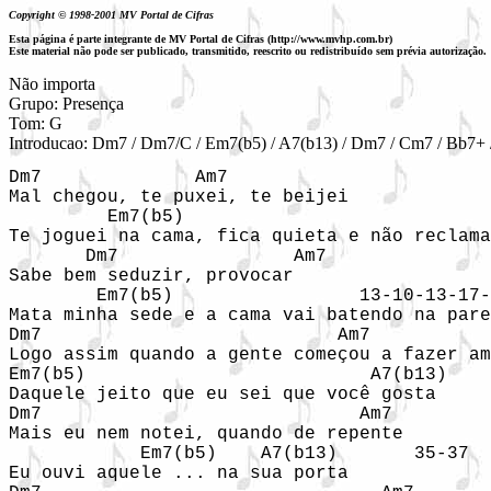
Copyright © 1998-2001 MV Portal de Cifras
Esta página é parte integrante de MV Portal de Cifras (http://www.mvhp.com.br)
Este material não pode ser publicado, transmitido, reescrito ou redistribuído sem prévia autorização.
Não importa

Grupo: Presença

Tom: G

Introducao: Dm7 / Dm7/C / Em7(b5) / A7(b13) / Dm7 / Cm7 / Bb7+ 
Dm7              Am7

Mal chegou, te puxei, te beijei

         Em7(b5)                            
Te joguei na cama, fica quieta e não reclama

       Dm7                Am7

Sabe bem seduzir, provocar

        Em7(b5)                 13-10-13-17-
Mata minha sede e a cama vai batendo na pare
Dm7                           Am7

Logo assim quando a gente começou a fazer am
Em7(b5)                          A7(b13)

Daquele jeito que eu sei que você gosta

Dm7                             Am7

Mais eu nem notei, quando de repente

            Em7(b5)    A7(b13)       35-37

Eu ouvi aquele ... na sua porta
