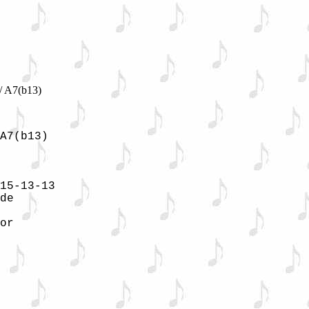
/ A7(b13)
A7(b13)

15-13-13

de

or
