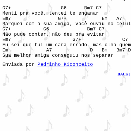
G7+                 G6      Bm7 C7 

Menti pra você, tentei te enganar 

Em7                G7+            Em   A7   
Marquei com a sua amiga, você ouviu no celul
G7+           G6             Bm7 C7 

Não pude conter, não deu pra evitar 

Em7                     G7+              C7 
Eu sei que fui um cara errado, mas olha quem
Em             A7             D   Bm   Bm7 D
Sua melhor amiga conseguiu nos separar 
Enviada por 
Pedrinho Kiconceito
BACK
|