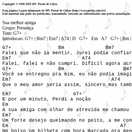
Copyright © 1998-2001 MV Portal de Cifras
Esta página é parte integrante de MV Portal de Cifras (http://www.mvhp.com.br)
Este material não pode ser publicado, transmitido, reescrito ou redistribuído sem prévia autorização.
Sua melhor amiga

Grupo: Presença

Tom: G7+

Introducao: G7+ | Bm7 | Em7 | A74 | D   G7+   Em   A7   G7+ | Bm 
G7+                Bm              Bm7 

Falei que não ia mentir, Jurei podia confiar
Em7                        A74              
Falei, falei e não cumpri, Difícil agora acr
G7+                Bm                    Bm7
Você se entregou pra mim, eu não podia imagi
Em7                                  A74    
Em7                     G7+    

E por um minuto, Perdi a noção 

Em                                          
A sua amiga com olhar de atrevida me chamou 
Em7                                         
Um forte desejo queimando no peito, a me con
Em                                      A7  