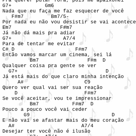
Pra querer pular fora, pois me apaixonei

G7+           Gm6 

Nada que eu faça me faz esquecer de você

   F#m7         Bm7/5-

Por nada eu não vou desistir se vai acontece
Em7                F#m7

Já não dá mais pra adiar

G7+                 A7/4

Para de tentar me evitar

C# D                    F#m7

Então vamos marcar um cinema, sei lá

         Bm7                F#m  D

Qualquer coisa pra gente se ver

  G7+                             D

Já está mais do que claro minha intenção

     A#                    C9

Quero ver qual vai ser sua reação

    D                      F#m7

Se você aceitar, vou te impressionar

         Bm7           F#m7  D

Pouco a pouco você vai ceder

       G9                           D

E não vai se afastar mais do meu coração

  A#                      A7/4

Desejar ter você não é ilusão
