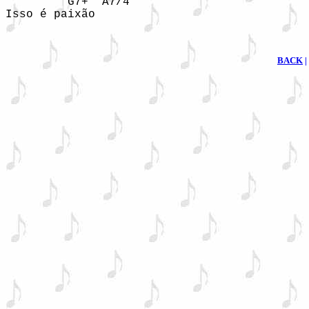
         G7+  A7/4

Isso é paixão
BACK
|