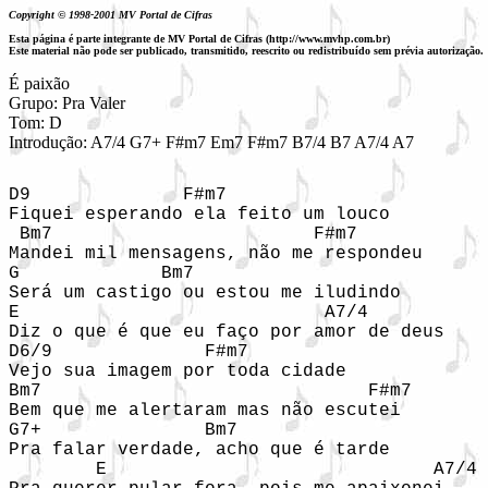
Copyright © 1998-2001 MV Portal de Cifras
Esta página é parte integrante de MV Portal de Cifras (http://www.mvhp.com.br)
Este material não pode ser publicado, transmitido, reescrito ou redistribuído sem prévia autorização.
É paixão

Grupo: Pra Valer

Tom: D
Introdução: A7/4 G7+ F#m7 Em7 F#m7 B7/4 B7 A7/4 A7
D9              F#m7   

Fiquei esperando ela feito um louco

 Bm7                        F#m7

Mandei mil mensagens, não me respondeu

G             Bm7           

Será um castigo ou estou me iludindo

E                            A7/4

Diz o que é que eu faço por amor de deus

D6/9              F#m7

Vejo sua imagem por toda cidade

Bm7                              F#m7

Bem que me alertaram mas não escutei

G7+               Bm7   

Pra falar verdade, acho que é tarde

        E                              A7/4
