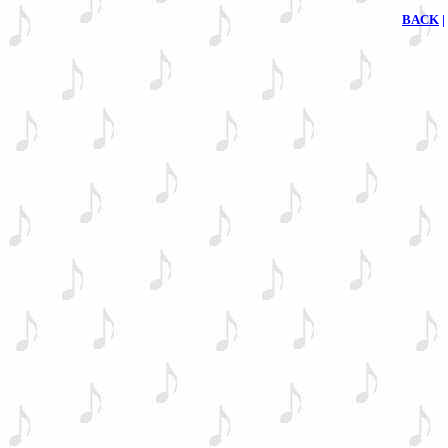
BACK
|