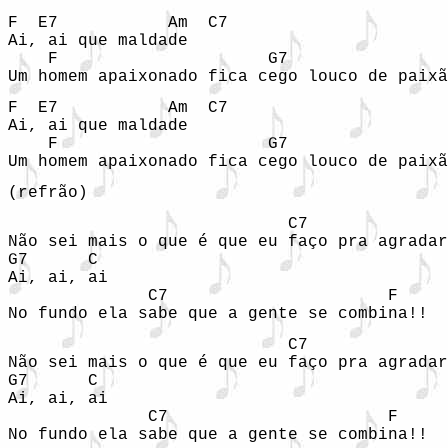
F  E7           Am  C7

Ai, ai que maldade

    F                     G7                
Um homem apaixonado fica cego louco de paixã
F  E7           Am  C7

Ai, ai que maldade

    F                     G7                
Um homem apaixonado fica cego louco de paixã
(refrão)
                            C7              
Não sei mais o que é que eu faço pra agradar
G7      C

Ai, ai, ai    

              C7                      F     
No fundo ela sabe que a gente se combina!!  
                            C7              
Não sei mais o que é que eu faço pra agradar
G7      C

Ai, ai, ai    

              C7                      F     
No fundo ela sabe que a gente se combina!!  