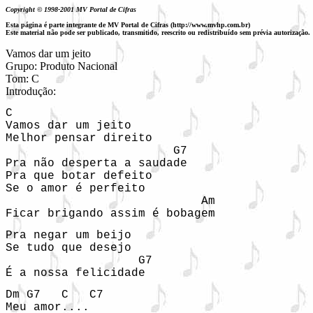
Copyright © 1998-2001 MV Portal de Cifras
Esta página é parte integrante de MV Portal de Cifras (http://www.mvhp.com.br)
Este material não pode ser publicado, transmitido, reescrito ou redistribuído sem prévia autorização.
Vamos dar um jeito

Grupo: Produto Nacional

Tom: C

Introdução: 
C

Vamos dar um jeito

Melhor pensar direito

                        G7

Pra não desperta a saudade

Pra que botar defeito

Se o amor é perfeito

                            Am

Ficar brigando assim é bobagem
Pra negar um beijo

Se tudo que desejo

                   G7

É a nossa felicidade
Dm G7   C   C7

Meu amor....