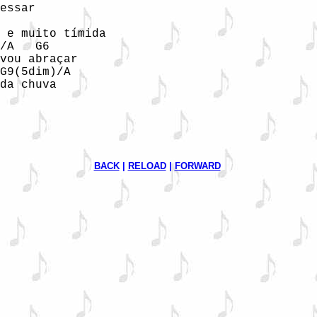
essar 

 e muito tímida 

/A   G6 

vou abraçar 

G9(5dim)/A 

da chuva  

BACK
 | 
RELOAD
 | 
FORWARD