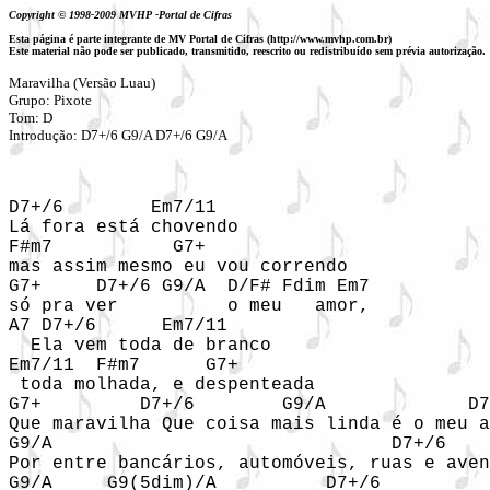
Copyright © 1998-2009 MVHP -Portal de Cifras
Esta página é parte integrante de MV Portal de Cifras (http://www.mvhp.com.br)
Este material não pode ser publicado, transmitido, reescrito ou redistribuído sem prévia autorização.
Maravilha (Versão Luau)

Grupo: Pixote

Tom: D

Introdução: D7+/6 G9/A D7+/6 G9/A 
D7+/6        Em7/11 

Lá fora está chovendo 

F#m7           G7+ 

mas assim mesmo eu vou correndo  

G7+     D7+/6 G9/A  D/F# Fdim Em7 

só pra ver          o meu   amor, 

A7 D7+/6      Em7/11 

  Ela vem toda de branco 

Em7/11  F#m7      G7+ 

 toda molhada, e despenteada  

G7+         D7+/6        G9/A             D7
Que maravilha Que coisa mais linda é o meu a
G9/A                               D7+/6 

Por entre bancários, automóveis, ruas e aven
G9/A     G9(5dim)/A          D7+/6 
