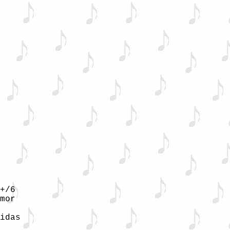
+/6 

mor 

idas 
