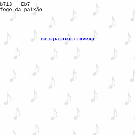
b713   Eb7

fogo da paixão

BACK
|
RELOAD
|
FORWARD