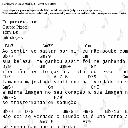
Copyright © 1998-2001 MV Portal de Cifras
Esta página é parte integrante de MV Portal de Cifras (http://www.mvhp.com.br)
Este material não pode ser publicado, transmitido, reescrito ou redistribuído sem prévia autorização.
Eu quero é te amar

Grupo: Pixote

Tom: Bb

Introdução: 
 Bb7+         Gm79           Cm             
Ao sentir vc passar por mim eu não soube com
Bb7+         Gm79           Cm              
sua beleza  me ganhou assim foi me ganhando 
D79          Gm     Gm5+       Gm           
i eu não tive forças pra lutar com esse lind
Eb7               Am7-5       D79         Gm

tamanha majestade senti que na  verdade eu v
Gm5+            Gm             Gm5+         
a minha imagen no seu coração a sua imagen n
Am7-5             F79

Bb7+    D79          Gm79   Fm79    Bb713  E
Não sei se verdade o ilusão si é uma forte a
             Am7-5          F79

se sonho não quero acordar
