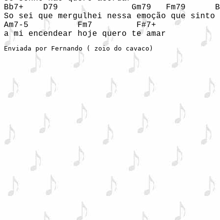
Bb7+    D79               Gm79   Fm79      B
So sei que mergulhei nessa emoção que sinto 
Am7-5          Fm7         F#7+

a mi encendear hoje quero te amar
Enviada por Fernando ( zoio do cavaco)