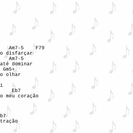
   Am7-5    F79

o disfarçar

   Am7-5 

até dominar 

 Gm5+

o olhar 

i

    Eb7

o meu coração

b7

tração 
