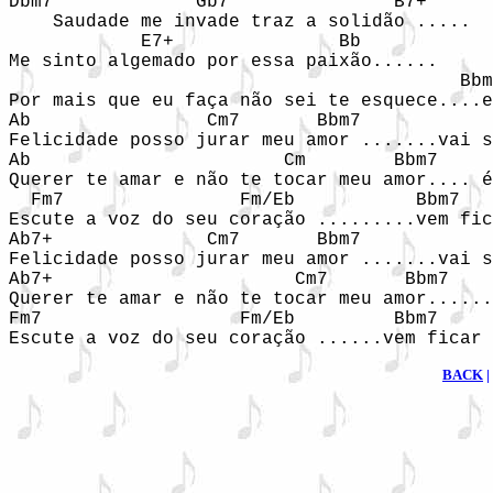
Dbm7             Gb7               B7+

    Saudade me invade traz a solidão .....

            E7+               Bb

Me sinto algemado por essa paixão......

                                         Bbm
Por mais que eu faça não sei te esquece....e
Ab                Cm7       Bbm7            
Felicidade posso jurar meu amor .......vai s
Ab                       Cm        Bbm7     
Querer te amar e não te tocar meu amor.... é
  Fm7                Fm/Eb           Bbm7   
Escute a voz do seu coração .........vem fic
Ab7+              Cm7       Bbm7            
Felicidade posso jurar meu amor .......vai s
Ab7+                      Cm7       Bbm7    
Querer te amar e não te tocar meu amor......
Fm7                  Fm/Eb         Bbm7     
Escute a voz do seu coração ......vem ficar 
BACK
|