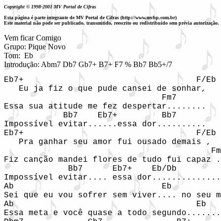
Copyright © 1998-2001 MV Portal de Cifras
Esta página é parte integrante de MV Portal de Cifras (http://www.mvhp.com.br)
Este material não pode ser publicado, transmitido, reescrito ou redistribuído sem prévia autorização.
Vem ficar Comigo

Grupo: Pique Novo

Tom:  Eb

Introdução: Abm7 Db7 Gb7+ B7+ F7 % Bb7 Bb5+/7
Eb7+                                   F/Eb

   Eu ja fiz o que pude cansei de sonhar,

                                Fm7

Essa sua atitude me fez despertar........

            Bb7    Eb7+         Bb7

Impossível evitar......essa dor..........

Eb7+                                   F/Eb

   Pra ganhar seu amor fui ousado demais ,

                                          Fm
Fiz canção mandei flores de tudo fui capaz .
             Bb7      Eb7+    Eb/Db

Impossível evitar.... essa dor..............
Ab                              Eb

Sei que eu vou sofrer sem viver.... no seu m
Ab                                     Eb

Essa meta e você quase a todo segundo.......