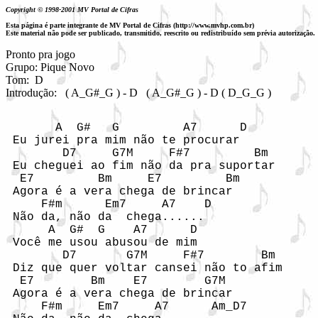
Copyright © 1998-2001 MV Portal de Cifras
Esta página é parte integrante de MV Portal de Cifras (http://www.mvhp.com.br)
Este material não pode ser publicado, transmitido, reescrito ou redistribuído sem prévia autorização.
Pronto pra jogo

Grupo: Pique Novo

Tom:  D

Introdução:   ( A_G#_G ) - D   ( A_G#_G ) - D ( D_G_G )

       A  G#   G         A7      D

 Eu jurei pra mim não te procurar

        D7     G7M     F#7         Bm

 Eu cheguei ao fim não da pra suportar

  E7         Bm     E7         Bm

 Agora é a vera chega de brincar

     F#m      Em7     A7    D

 Não da, não da  chega......

      A  G#  G    A7      D

 Você me usou abusou de mim

        D7       G7M     F#7        Bm

 Diz que quer voltar cansei não to afim

  E7        Bm    E7        G7M

 Agora é a vera chega de brincar

     F#m     Em7     A7      Am_D7
