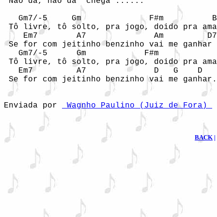
 Não da, não da  chega ......

   Gm7/-5     Gm              F#m          B
 Tô livre, tô solto, pra jogo, doido pra ama
    Em7        A7              Am         D7

 Se for com jeitinho benzinho vai me ganhar

   Gm7/-5      Gm            F#m            
 Tô livre, tô solto, pra jogo, doido pra ama
   Em7         A7              D   G    D

 Se for com jeitinho benzinho vai me ganhar.
Enviada por 
 Wagnho Paulino (Juiz de Fora) 
BACK
|