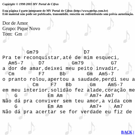
Copyright © 1998-2001 MV Portal de Cifras
Esta página é parte integrante de MV Portal de Cifras (http://www.mvhp.com.br)
Este material não pode ser publicado, transmitido, reescrito ou redistribuído sem prévia autorização.
Dor de Amor

Grupo: Pique Novo

Tom:  Gm
        Gm79               D7 

Pra te reconquistar,até de mim esqueci,

  Am5-7     D7         Gm79         G7

a dor de amar,deixei meu peito invadir,

  Cm        F7     Bb       Gm  Am5-7       
o pranto rolou,apertou a saudade,perdi seu a
          Cm    F7   Bb      Gm    Am5-7    
em meu interior,solidão fez alade,coração me
    G          Em Am         Am7+ Am7       
Não dá pra conviver sem teu amor,a vida com 
    G          Em Am         Am7+    Am7    
Não dá pra acertar se for verdade eu fiz de 
BACK
|