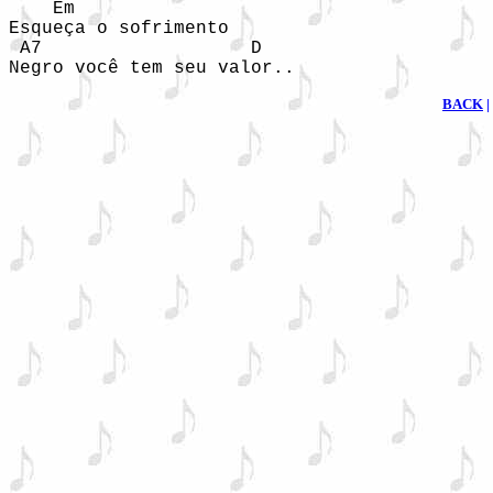
    Em

Esqueça o sofrimento

 A7                   D

Negro você tem seu valor..
BACK
|