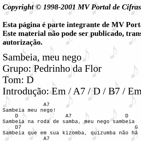
Copyright © 1998-2001 MV Portal de Cifr
Esta página é parte integrante de MV Port
Este material não pode ser publicado, tran
autorização.
Sambeia, meu nego
Grupo: Pedrinho da Flor
Tom: D
Introdução: Em / A7 / D / B7 / Em
             A7

Sambeia meu nego!                           
    D               A7                 D

Sambeia na roda de samba, meu nego sambeia  
    D7                                    G

Sambeia que em sua kizomba, quizumba não há 
             A7
