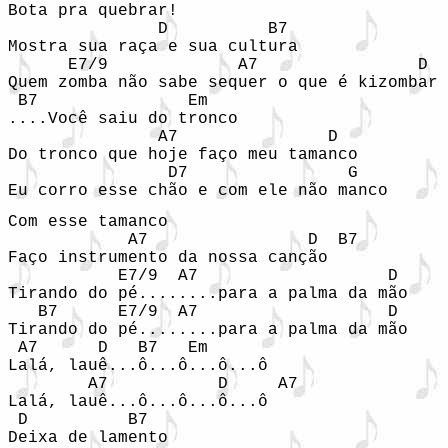
Bota pra quebrar!                           
               D          B7

Mostra sua raça e sua cultura               
      E7/9             A7                D

Quem zomba não sabe sequer o que é kizombar 
 B7               Em

....Você saiu do tronco

               A7               D

Do tronco que hoje faço meu tamanco

                D7                G

Eu corro esse chão e com ele não manco
Com esse tamanco

            A7                D  B7

Faço instrumento da nossa canção

           E7/9  A7                   D

Tirando do pé........para a palma da mão

   B7      E7/9  A7                   D

Tirando do pé........para a palma da mão

 A7      D   B7   Em

Lalá, lauê...ô...ô...ô...ô

        A7           D     A7

Lalá, lauê...ô...ô...ô...ô

 D          B7

Deixa de lamento
