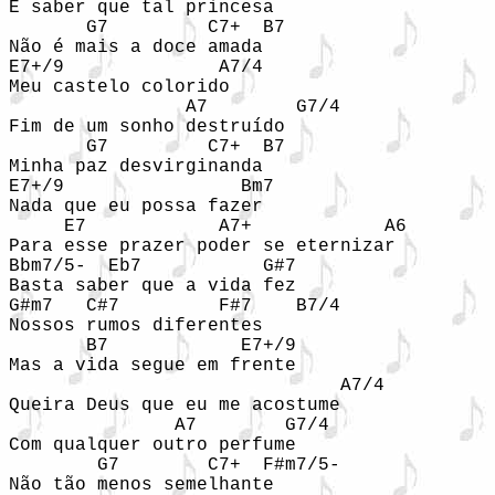
É saber que tal princesa 

       G7         C7+  B7 

Não é mais a doce amada 

E7+/9              A7/4 

Meu castelo colorido 

                A7        G7/4 

Fim de um sonho destruído 

       G7         C7+  B7 

Minha paz desvirginanda 

E7+/9                Bm7 

Nada que eu possa fazer 

     E7            A7+            A6 

Para esse prazer poder se eternizar 

Bbm7/5-  Eb7           G#7   

Basta saber que a vida fez 

G#m7   C#7         F#7    B7/4   

Nossos rumos diferentes  

       B7            E7+/9 

Mas a vida segue em frente 

                              A7/4 

Queira Deus que eu me acostume 

               A7        G7/4 

Com qualquer outro perfume 

        G7        C7+  F#m7/5- 

Não tão menos semelhante 
