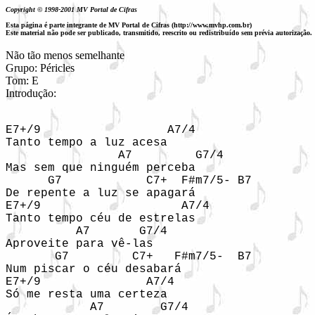
Copyright © 1998-2001 MV Portal de Cifras
Esta página é parte integrante de MV Portal de Cifras (http://www.mvhp.com.br)
Este material não pode ser publicado, transmitido, reescrito ou redistribuído sem prévia autorização.
Não tão menos semelhante
Grupo: Péricles
Tom: E
Introdução:
E7+/9                  A7/4  

Tanto tempo a luz acesa 

                A7         G7/4 

Mas sem que ninguém perceba 

      G7            C7+  F#m7/5- B7  

De repente a luz se apagará  

E7+/9                    A7/4 

Tanto tempo céu de estrelas 

          A7       G7/4 

Aproveite para vê-las 

       G7         C7+   F#m7/5-  B7  

Num piscar o céu desabará 

E7+/9               A7/4 

Só me resta uma certeza 

            A7        G7/4 
