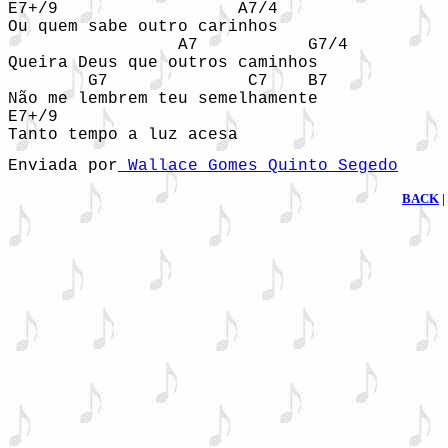
E7+/9                  A7/4 

Ou quem sabe outro carinhos 

                 A7           G7/4 

Queira Deus que outros caminhos 

        G7              C7    B7  

Não me lembrem teu semelhamente 

E7+/9            

Tanto tempo a luz acesa 
Enviada por
 Wallace Gomes Quinto Segedo
BACK
|