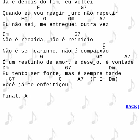
Já é depois do fim, eu voltei

           F             G7

Quando eu vou reagir juro não repetir

      Em     G       Gm        A7

Eu não sei, me entreguei outra vez
Dm                     G7

Não é recaída, não é reinicio

                                C

Não é sem carinho, não é compaixão

            G                 Gm       A7

É um restinho de amor, é desejo, é vontade

Dm                  G7            Dm

Eu tento ser forte, mas é sempre tarde

  G7              C     A7  (F Em Dm)

Você já me enfeitiçou

Final: Am
BACK
|