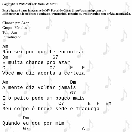
Copyright © 1998-2001 MV Portal de Cifras
Esta página é parte integrante de MV Portal de Cifras (http://www.mvhp.com.br)
Este material não pode ser publicado, transmitido, reescrito ou redistribuído sem prévia autorização.
Chance pro Azar
Grupo: Péricles
Tom: Am
Introdução:
Am      

Não sei por que te encontrar

Dm               G7

É muita chance pro azar

C               C7     E   F

Você me diz acerta a certeza
Am                     Dm

A mente diz voltar jamais

                       G7

E o peito pede um pouco mais

C                  C7        E  F  Em

Meu corpo é breve sede e fraqueja
       Dm         

Quando eu dou por mim

       G7                  A
